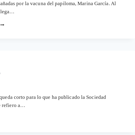
añadas por la vacuna del papiloma, Marina García. Al
llega…
MARKETING
VESTIDO
DE
CIENCIA
PARA
LA
VACUNA
DEL
o
PAPILOMA
MIENTRAS
CRECEN
LAS
 queda corto para lo que ha publicado la Sociedad
CRÍTICAS
e refiero a…