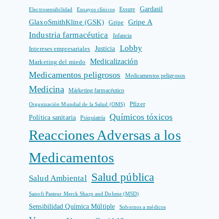
Gardasil
Electrosensibilidad
Ensayos clínicos
Essure
GlaxoSmithKline (GSK)
Gripe A
Gripe
Industria farmacéutica
Infancia
Lobby
Intereses empresariales
Justicia
Medicalización
Marketing del miedo
Medicamentos peligrosos
Medicamentos peligrosos
Medicina
Márketing farmacéutico
Pfizer
Organización Mundial de la Salud (OMS)
Químicos tóxicos
Política sanitaria
Psiquiatría
Reacciones Adversas a los
Medicamentos
Salud pública
Salud Ambiental
Sanofi Pasteur Merck Sharp and Dohme (MSD)
Sensibilidad Química Múltiple
Sobornos a médicos