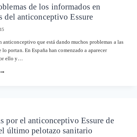
oblemas de los informados en
s del anticonceptivo Essure
015
n anticonceptivo que está dando muchos problemas a las
e lo portan. En España han comenzado a aparecer
or ello y…
MÁS
PROBLEMAS
DE
LOS
INFORMADOS
EN
USUARIAS
DEL
s por el anticonceptivo Essure de
ANTICONCEPTIVO
el último pelotazo sanitario
ESSURE