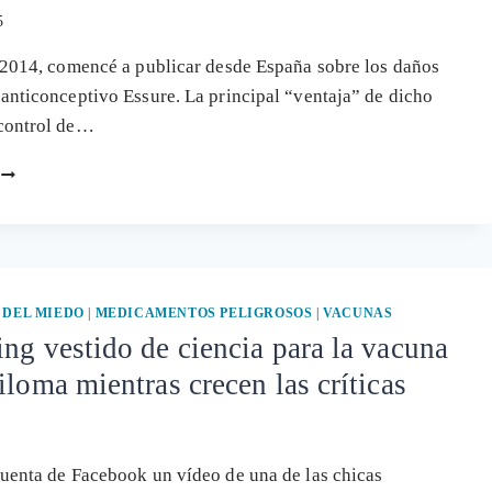
5
 2014, comencé a publicar desde España sobre los daños
anticonceptivo Essure. La principal “ventaja” de dicho
control de…
SECUELAS
POR
EL
ANTICONCEPTIVO
ESSURE
DE
BAYER,
 DEL MIEDO
|
MEDICAMENTOS PELIGROSOS
|
VACUNAS
EL
ng vestido de ciencia para la vacuna
ÚLTIMO
iloma mientras crecen las críticas
PELOTAZO
SANITARIO
uenta de Facebook un vídeo de una de las chicas