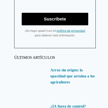
Suscríbete
¡No hago spam! Lee mi
política de privacidad
para obtener más información.
ÚLTIMOS ARTÍCULOS
Arroz sin origen: la
opacidad que arruina a los
agricultores
¿IA fuera de control?