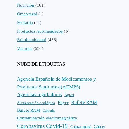
Nutrición
(101)
Omeprazol
(1)
Pediatría
(54)
Productos recomendados
(6)
Salud ambiental
(436)
Vacunas
(630)
NUBE DE ETIQUETAS
Agencia Española de Medicamentos y
Productos Sanitarios (AEMPS)
Agencias reguladoras
Agreal
Bufete RAM
Bayer
Alimentación ecológica
Bufete RAM
Cervarix
Contaminación electromagnética
Coronavirus Covid-19
Cáncer
Crianza natural