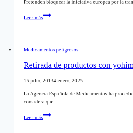
Pretenden bloquear la iniciativa europea por la tr
El
Leer más
laboratorio
AbbVie
intenta
ocultar
Medicamentos peligrosos
los
daños
Retirada de productos con yohimb
de
su
15 julio, 2013
4 enero, 2025
medicamento
La Agencia Española de Medicamentos ha procedido
Humira
considera que…
Retirada
Leer más
de
productos