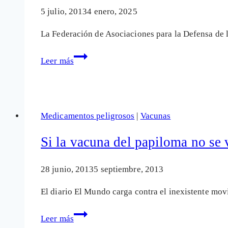
con
5 julio, 2013
4 enero, 2025
más
La Federación de Asociaciones para la Defensa de 
dinero
público
Laboratorios
Leer más
Rubió
tras
la
Guía
Medicamentos peligrosos
|
Vacunas
sobre
Hiperactividad
Si la vacuna del papiloma no se 
en
niños
28 junio, 2013
5 septiembre, 2013
El diario El Mundo carga contra el inexistente mo
Si
Leer más
la