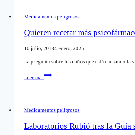
con
yohimbina,
Medicamentos peligrosos
el
afrodisíaco
Quieren recetar más psicofármac
natural
10 julio, 2013
4 enero, 2025
La pregunta sobre los daños que está causando la 
Quieren
Leer más
recetar
más
psicofármacos
a
Medicamentos peligrosos
los
niños
Laboratorios Rubió tras la Guía 
y