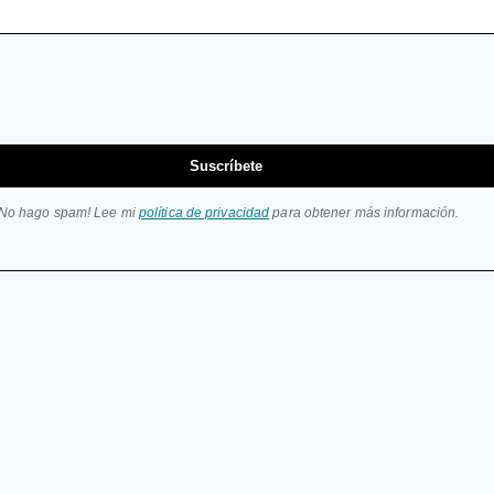
Suscríbete
¡No hago spam! Lee mi
política de privacidad
para obtener más información.