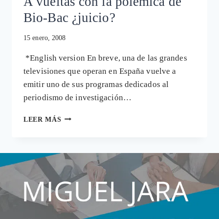
A vueltas con la polémica de
SALVAR
Bio-Bac ¿juicio?
MILES
DE
15 enero, 2008
VIDAS»
*English version En breve, una de las grandes
televisiones que operan en España vuelve a
emitir uno de sus programas dedicados al
periodismo de investigación…
A
LEER MÁS
VUELTAS
CON
LA
POLÉMICA
DE
BIO-
BAC
¿JUICIO?