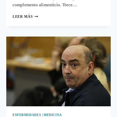
complemento alimenticio. Trece…
CASO
LEER MÁS
BIO-
BAC:
SENTENCIA
DEFINITIVA
QUE
DECLARA
INOCENTE
AL
PRODUCTOR
ENFERMEDADES
|
MEDICINA