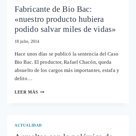
Fabricante de Bio Bac:
«nuestro producto hubiera
podido salvar miles de vidas»
18 julio, 2014
Hace unos días se publicó la sentencia del Caso
Bio Bac. El productor, Rafael Chacón, queda
absuelto de los cargos más importantes, estafa y
delito…
FABRICANTE
LEER MÁS
DE
BIO
BAC:
«NUESTRO
PRODUCTO
ACTUALIDAD
HUBIERA
PODIDO