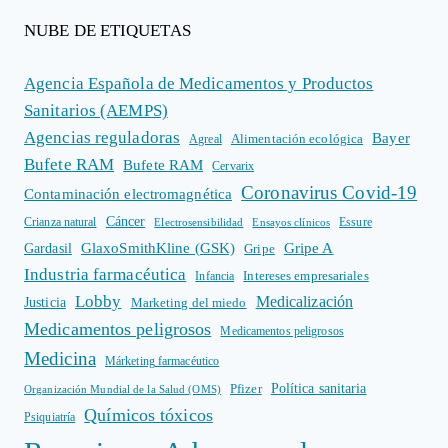
NUBE DE ETIQUETAS
Agencia Española de Medicamentos y Productos
Sanitarios (AEMPS)
Agencias reguladoras
Bayer
Alimentación ecológica
Agreal
Bufete RAM
Bufete RAM
Cervarix
Coronavirus Covid-19
Contaminación electromagnética
Cáncer
Crianza natural
Electrosensibilidad
Ensayos clínicos
Essure
GlaxoSmithKline (GSK)
Gripe A
Gardasil
Gripe
Industria farmacéutica
Intereses empresariales
Infancia
Lobby
Medicalización
Justicia
Marketing del miedo
Medicamentos peligrosos
Medicamentos peligrosos
Medicina
Márketing farmacéutico
Política sanitaria
Pfizer
Organización Mundial de la Salud (OMS)
Químicos tóxicos
Psiquiatría