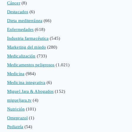
Cáncer
(8)
Destacados
(6)
Dieta mediterránea
(66)
Enfermedades
(618)
Industria farmacéutica
(545)
Marketing del miedo
(280)
Medicalización
(733)
Medicamentos peligrosos
(1.021)
Medicina
(984)
Medicina integrativa
(6)
Miguel Jara & Abogados
(152)
migueljara.tv
(4)
Nutrición
(101)
Omeprazol
(1)
Pediatría
(54)