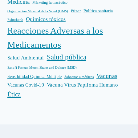
Medicina
Márketing farmacéutico
Política sanitaria
Pfizer
Organización Mundial de la Salud (OMS)
Químicos tóxicos
Psiquiatría
Reacciones Adversas a los
Medicamentos
Salud pública
Salud Ambiental
Sanofi Pasteur Merck Sharp and Dohme (MSD)
Vacunas
Sensibilidad Química Múltiple
Sobornos a médicos
Vacuna Virus Papiloma Humano
Vacunas Covid-19
Ética