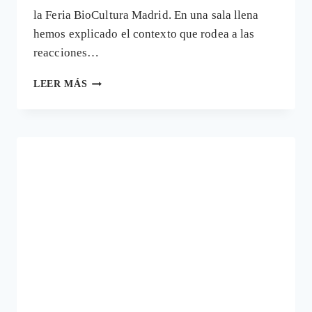
la Feria BioCultura Madrid. En una sala llena
hemos explicado el contexto que rodea a las
reacciones…
LOS
LEER MÁS
MEDICAMENTOS
SON
LA
QUINTA
CAUSA
DE
MUERTE
EN
ESPAÑA