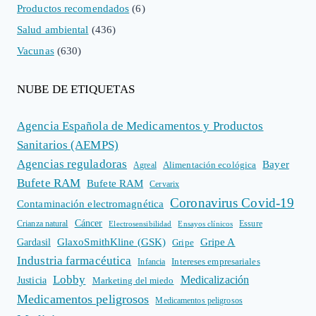
Productos recomendados
(6)
Salud ambiental
(436)
Vacunas
(630)
NUBE DE ETIQUETAS
Agencia Española de Medicamentos y Productos
Sanitarios (AEMPS)
Agencias reguladoras
Bayer
Alimentación ecológica
Agreal
Bufete RAM
Bufete RAM
Cervarix
Coronavirus Covid-19
Contaminación electromagnética
Cáncer
Crianza natural
Electrosensibilidad
Ensayos clínicos
Essure
GlaxoSmithKline (GSK)
Gripe A
Gardasil
Gripe
Industria farmacéutica
Intereses empresariales
Infancia
Lobby
Medicalización
Justicia
Marketing del miedo
Medicamentos peligrosos
Medicamentos peligrosos