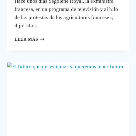
Hace unos días Ségolène Royal, la exministra
francesa, en un programa de televisión y al hilo
de las protestas de los agricultores franceses,
dijo: «Los…
NUEVOS
LEER MÁS
ESPACIOS
DE
ALIMENTACIÓN
ECOLÓGICA
DESAFÍAN
LAS
CALUMNIAS
DE
LA
EXMINISTRA
DE
FRANCIA
SÉGOLÈNE
ROYAL