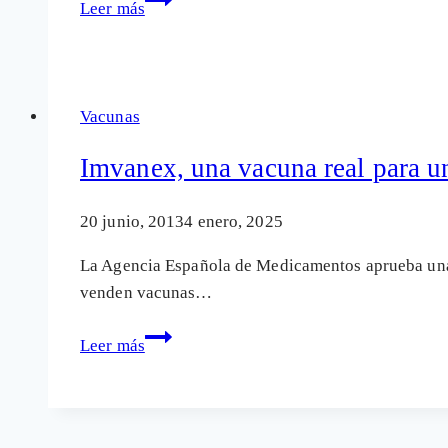
Leer más
la
vacuna
contra
la
Vacunas
viruela
del
Imvanex, una vacuna real para u
mono,
sin
20 junio, 2013
4 enero, 2025
datos
La Agencia Española de Medicamentos aprueba una 
completos
venden vacunas…
sobre
su
Imvanex,
Leer más
eficacia
una
y
vacuna
seguridad
real
para