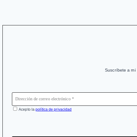
una
enfermedad
inexistente
Suscríbete a mi 
Acepto la
política de privacidad