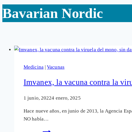
Bavarian Nordic
Medicina
|
Vacunas
Imvanex, la vacuna contra la vir
1 junio, 2022
4 enero, 2025
Hace nueve años, en junio de 2013, la Agencia Es
NO había…
Imvanex,