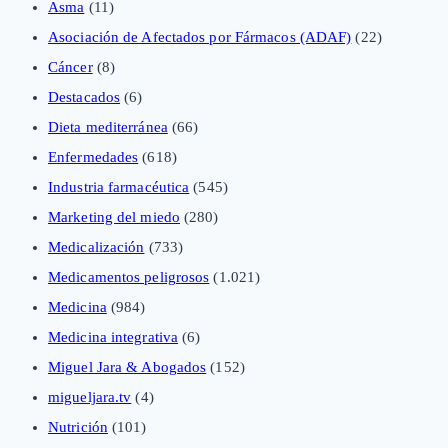
Asma
(11)
Asociación de Afectados por Fármacos (ADAF)
(22)
Cáncer
(8)
Destacados
(6)
Dieta mediterránea
(66)
Enfermedades
(618)
Industria farmacéutica
(545)
Marketing del miedo
(280)
Medicalización
(733)
Medicamentos peligrosos
(1.021)
Medicina
(984)
Medicina integrativa
(6)
Miguel Jara & Abogados
(152)
migueljara.tv
(4)
Nutrición
(101)