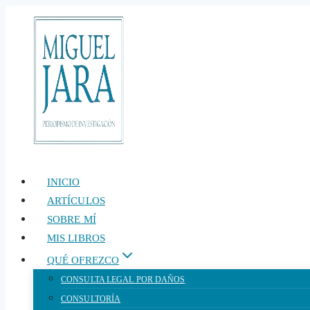
Saltar
al
contenido
INICIO
ARTÍCULOS
SOBRE MÍ
MIS LIBROS
QUÉ OFREZCO
CONSULTA LEGAL POR DAÑOS
CONSULTORÍA