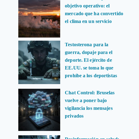
objetivo operativo: el
mercado que ha convertido
el clima en un servicio
Testosterona para la
guerra, dopaje para el
deporte. El ejército de
EE.UU. se toma lo que
prohíbe a los deportistas
Chat Control: Bruselas
vuelve a poner bajo
vigilancia los mensajes
privados