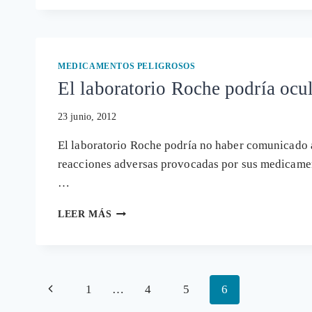
DESACONSEJAN
LA
VACUNACIÓN
CON
PREVENAR
MEDICAMENTOS PELIGROSOS
El laboratorio Roche podría ocu
23 junio, 2012
El laboratorio Roche podría no haber comunicado
reacciones adversas provocadas por sus medicamen
…
EL
LEER MÁS
LABORATORIO
ROCHE
PODRÍA
OCULTAR
Navegación
15.161
Página
1
…
4
5
6
MUERTES