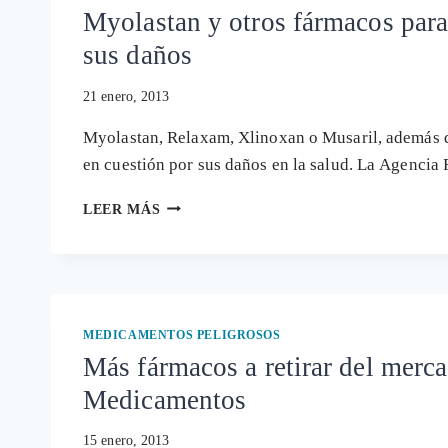
Myolastan y otros fármacos para
sus daños
21 enero, 2013
Myolastan, Relaxam, Xlinoxan o Musaril, además d
en cuestión por sus daños en la salud. La Agencia
MYOLASTAN
LEER MÁS
Y
OTROS
FÁRMACOS
PARA
LA
ANSIEDAD
MEDICAMENTOS PELIGROSOS
"EN
Más fármacos a retirar del merc
OBSERVACIÓN"
Medicamentos
POR
SUS
DAÑOS
15 enero, 2013