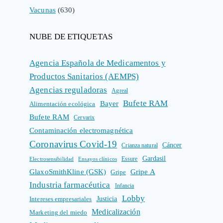
Vacunas
(630)
NUBE DE ETIQUETAS
Agencia Española de Medicamentos y
Productos Sanitarios (AEMPS)
Agencias reguladoras
Agreal
Bufete RAM
Bayer
Alimentación ecológica
Bufete RAM
Cervarix
Contaminación electromagnética
Coronavirus Covid-19
Cáncer
Crianza natural
Gardasil
Electrosensibilidad
Ensayos clínicos
Essure
GlaxoSmithKline (GSK)
Gripe A
Gripe
Industria farmacéutica
Infancia
Lobby
Intereses empresariales
Justicia
Medicalización
Marketing del miedo