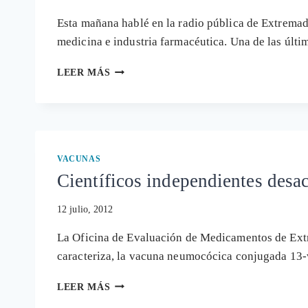
Esta mañana hablé en la radio pública de Extrema
medicina e industria farmacéutica. Una de las últ
MÁS
LEER MÁS
FÁRMACOS
A
RETIRAR
DEL
MERCADO
POR
VACUNAS
LA
Científicos independientes desa
AGENCIA
EUROPEA
12 julio, 2012
DE
MEDICAMENTOS
La Oficina de Evaluación de Medicamentos de Extr
caracteriza, la vacuna neumocócica conjugada 13
CIENTÍFICOS
LEER MÁS
INDEPENDIENTES