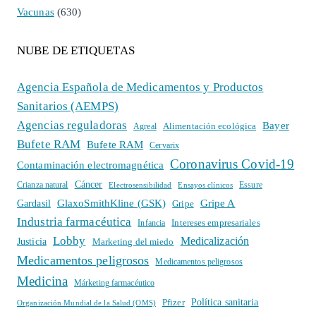
Vacunas
(630)
NUBE DE ETIQUETAS
Agencia Española de Medicamentos y Productos
Sanitarios (AEMPS)
Agencias reguladoras
Bayer
Alimentación ecológica
Agreal
Bufete RAM
Bufete RAM
Cervarix
Coronavirus Covid-19
Contaminación electromagnética
Cáncer
Crianza natural
Electrosensibilidad
Ensayos clínicos
Essure
GlaxoSmithKline (GSK)
Gripe A
Gardasil
Gripe
Industria farmacéutica
Intereses empresariales
Infancia
Lobby
Medicalización
Justicia
Marketing del miedo
Medicamentos peligrosos
Medicamentos peligrosos
Medicina
Márketing farmacéutico
Política sanitaria
Pfizer
Organización Mundial de la Salud (OMS)