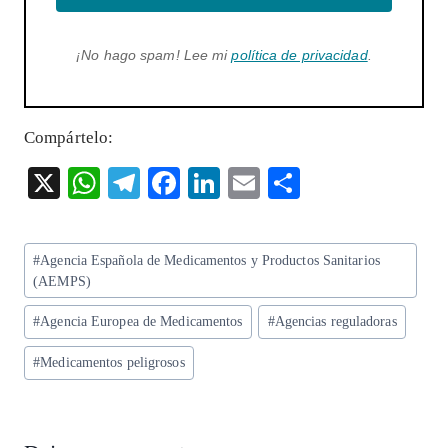
¡No hago spam! Lee mi
política de privacidad
.
Compártelo:
X
W
T
F
Li
E
S
ha
el
ac
n
m
ha
ts
eg
eb
ke
ai
re
Etiquetas
#
Agencia Española de Medicamentos y Productos Sanitarios
A
ra
o
dI
l
de
(AEMPS)
p
m
o
n
la
#
Agencia Europea de Medicamentos
#
Agencias reguladoras
entrada:
p
k
#
Medicamentos peligrosos