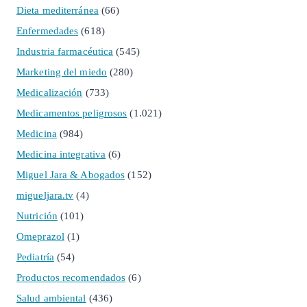
Dieta mediterránea
(66)
Enfermedades
(618)
Industria farmacéutica
(545)
Marketing del miedo
(280)
Medicalización
(733)
Medicamentos peligrosos
(1.021)
Medicina
(984)
Medicina integrativa
(6)
Miguel Jara & Abogados
(152)
migueljara.tv
(4)
Nutrición
(101)
Omeprazol
(1)
Pediatría
(54)
Productos recomendados
(6)
Salud ambiental
(436)