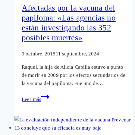
pueden
Afectadas por la vacuna del
ofrecer
papiloma: «Las agencias no
nuevos
están investigando las 352
y
graves
posibles muertes»
daños
9 octubre, 2015
11 septiembre, 2024
Raquel, la hija de Alicia Capilla estuvo a punto
de morir en 2009 por los efectos secundarios de
la vacuna del papiloma. Fue uno de…
Afectadas
Leer más
por
la
vacuna
del