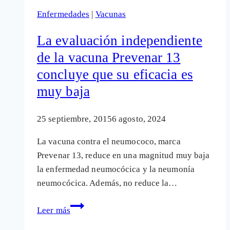
papiloma:
Enfermedades
|
Vacunas
«Las
agencias
La evaluación independiente
no
de la vacuna Prevenar 13
están
concluye que su eficacia es
investigando
las
muy baja
352
posibles
25 septiembre, 2015
6 agosto, 2024
muertes»
La vacuna contra el neumococo, marca
Prevenar 13, reduce en una magnitud muy baja
la enfermedad neumocócica y la neumonía
neumocócica. Además, no reduce la…
La
Leer más
evaluación