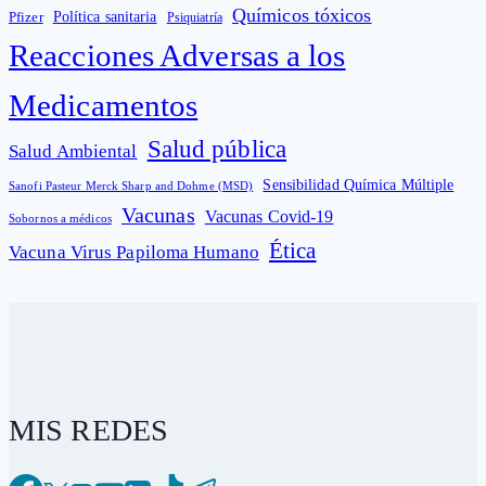
Químicos tóxicos
Política sanitaria
Pfizer
Psiquiatría
Reacciones Adversas a los
Medicamentos
Salud pública
Salud Ambiental
Sensibilidad Química Múltiple
Sanofi Pasteur Merck Sharp and Dohme (MSD)
Vacunas
Vacunas Covid-19
Sobornos a médicos
Ética
Vacuna Virus Papiloma Humano
MIS REDES