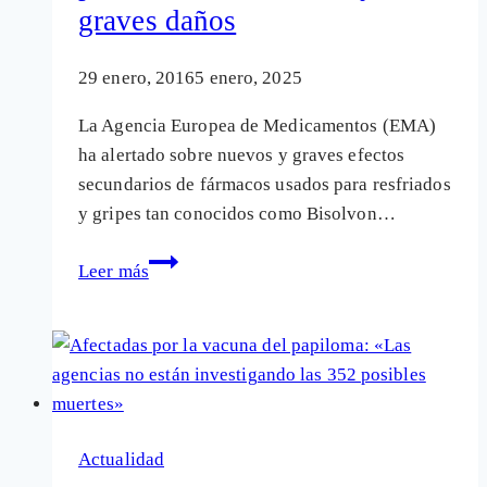
graves daños
29 enero, 2016
5 enero, 2025
La Agencia Europea de Medicamentos (EMA)
ha alertado sobre nuevos y graves efectos
secundarios de fármacos usados para resfriados
y gripes tan conocidos como Bisolvon…
Medicamentos
Leer más
para
la
gripe
como
Bisolvon
o
Actualidad
Mucosan