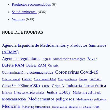
Productos recomendados
(6)
Salud ambiental
(436)
Vacunas
(630)
NUBE DE ETIQUETAS
Agencia Española de Medicamentos y Productos Sanitarios
(AEMPS)
Agencias reguladoras
Bayer
Alimentación ecológica
Agreal
Bufete RAM
Bufete RAM
Cervarix
Coronavirus Covid-19
Contaminación electromagnética
Cáncer
Gardasil
Crianza natural
Electrosensibilidad
Ensayos clínicos
Essure
Industria farmacéutica
GlaxoSmithKline (GSK)
Gripe A
Gripe
Lobby
Intereses empresariales
Justicia
Infancia
Marketing del miedo
Medicamentos peligrosos
Medicalización
Medicamentos peligrosos
Medicina
Márketing farmacéutico
Organización Mundial de la Salud (OMS)