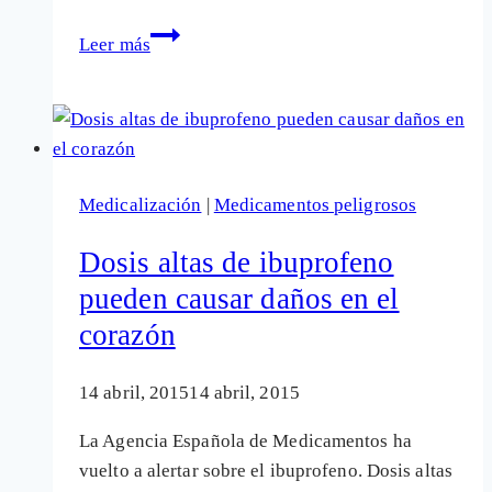
352
Leer más
muertes
por
la
vacuna
del
Medicalización
|
Medicamentos peligrosos
papiloma
notificadas
Dosis altas de ibuprofeno
ante
pueden causar daños en el
la
corazón
Agencia
Europea
de
14 abril, 2015
14 abril, 2015
Medicamentos
La Agencia Española de Medicamentos ha
vuelto a alertar sobre el ibuprofeno. Dosis altas