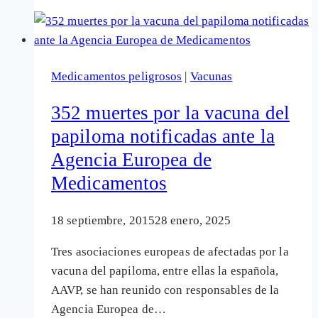
independiente
de
la
vacuna
Medicamentos peligrosos
|
Vacunas
Prevenar
13
352 muertes por la vacuna del
concluye
papiloma notificadas ante la
que
Agencia Europea de
su
eficacia
Medicamentos
es
muy
18 septiembre, 2015
28 enero, 2025
baja
Tres asociaciones europeas de afectadas por la
vacuna del papiloma, entre ellas la española,
AAVP, se han reunido con responsables de la
Agencia Europea de…