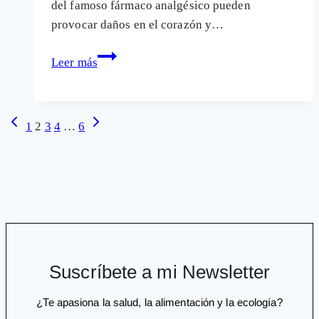
del famoso fármaco analgésico pueden
provocar daños en el corazón y…
Dosis
Leer más
altas
de
ibuprofeno
Navegación
Página
Siguiente
1
2
3
4
…
6
pueden
anterior
página
de
causar
página
daños
en
el
corazón
Suscríbete a mi Newsletter
¿Te apasiona la salud, la alimentación y la ecología?