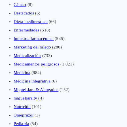
Cáncer
(8)
Destacados
(6)
Dieta mediterránea
(66)
Enfermedades
(618)
Industria farmacéutica
(545)
Marketing del miedo
(280)
Medicalización
(733)
Medicamentos peligrosos
(1.021)
Medicina
(984)
Medicina integrativa
(6)
Miguel Jara & Abogados
(152)
migueljara.tv
(4)
Nutrición
(101)
Omeprazol
(1)
Pediatría
(54)