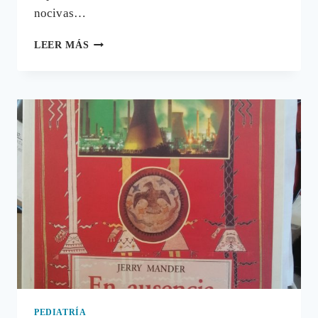
nocivas…
SNUS:
LEER MÁS
LA
NUEVA
DROGA,
USADA
PARA
SUSTITUIR
EL
TABACO,
QUE
ES
UN
GRAN
CHUTE
DE
NICOTINA
PEDIATRÍA