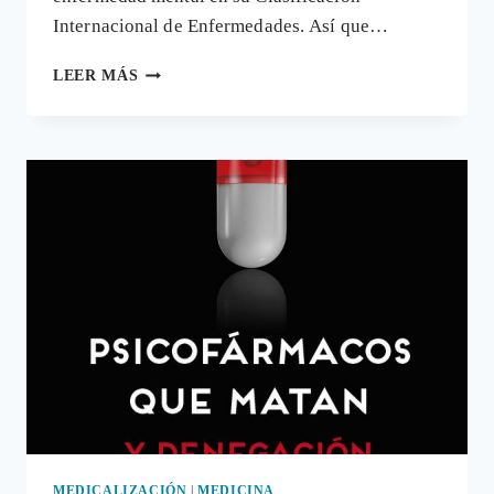
Internacional de Enfermedades. Así que…
LA
LEER MÁS
«ENFERMEDAD
MENTAL»
DE
JUGAR
A
VIDEOJUEGOS
Y
OTRAS
ADICCIONES
TECNOLÓGICAS
MEDICALIZACIÓN
|
MEDICINA