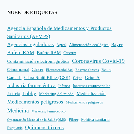
NUBE DE ETIQUETAS
Agencia Española de Medicamentos y Productos
Sanitarios (AEMPS)
Agencias reguladoras
Bayer
Alimentación ecológica
Agreal
Bufete RAM
Bufete RAM
Cervarix
Coronavirus Covid-19
Contaminación electromagnética
Cáncer
Crianza natural
Electrosensibilidad
Ensayos clínicos
Essure
GlaxoSmithKline (GSK)
Gripe A
Gardasil
Gripe
Industria farmacéutica
Intereses empresariales
Infancia
Lobby
Medicalización
Justicia
Marketing del miedo
Medicamentos peligrosos
Medicamentos peligrosos
Medicina
Márketing farmacéutico
Política sanitaria
Pfizer
Organización Mundial de la Salud (OMS)
Químicos tóxicos
Psiquiatría