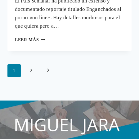
El País Semanal ha publicado un extenso y
documentado reportaje titulado Enganchados al
porno «on line». Hay detalles morbosos para el
que quiera pero a…
¿CREA
LEER MÁS
ADICCIÓN
EL
«SEXO
ON
Navegación
Siguiente
1
2
LINE»
Y
de
página
ES
página
ESTA
UNA
ENFERMEDAD?