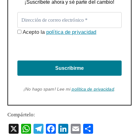
¡Suscríbete ahora y sé parte del cambio!
Acepto la
política de privacidad
Suscribirme
¡No hago spam! Lee mi
política de privacidad
.
Compártelo:
X
W
T
F
Li
E
S
ha
el
ac
n
m
ha