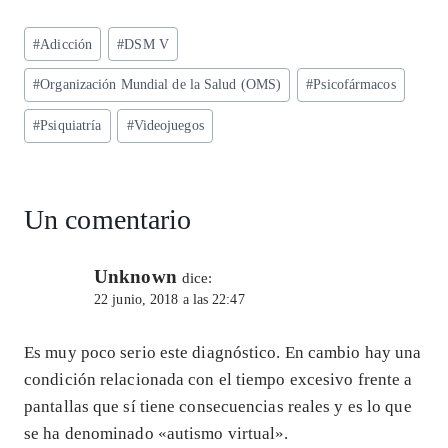
ts
eg
eb
ke
ai
re
Etiquetas
#
Adicción
#
DSM V
A
ra
o
dI
l
de
p
m
o
n
#
Organización Mundial de la Salud (OMS)
#
Psicofármacos
la
entrada:
p
k
#
Psiquiatría
#
Videojuegos
Un comentario
Unknown
dice:
22 junio, 2018 a las 22:47
Es muy poco serio este diagnóstico. En cambio hay una
condición relacionada con el tiempo excesivo frente a
pantallas que sí tiene consecuencias reales y es lo que
se ha denominado «autismo virtual».