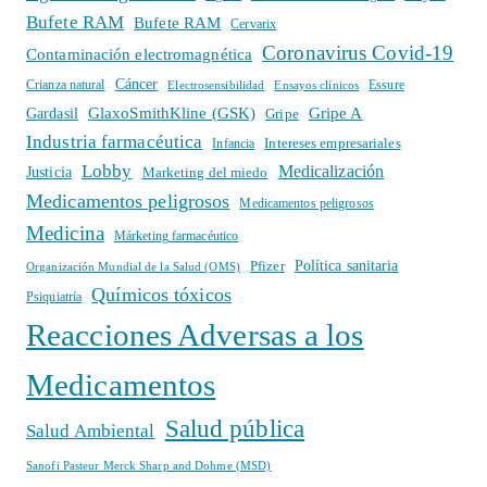
Bufete RAM
Bufete RAM
Cervarix
Coronavirus Covid-19
Contaminación electromagnética
Cáncer
Crianza natural
Electrosensibilidad
Ensayos clínicos
Essure
GlaxoSmithKline (GSK)
Gripe A
Gardasil
Gripe
Industria farmacéutica
Intereses empresariales
Infancia
Lobby
Medicalización
Justicia
Marketing del miedo
Medicamentos peligrosos
Medicamentos peligrosos
Medicina
Márketing farmacéutico
Política sanitaria
Pfizer
Organización Mundial de la Salud (OMS)
Químicos tóxicos
Psiquiatría
Reacciones Adversas a los
Medicamentos
Salud pública
Salud Ambiental
Sanofi Pasteur Merck Sharp and Dohme (MSD)