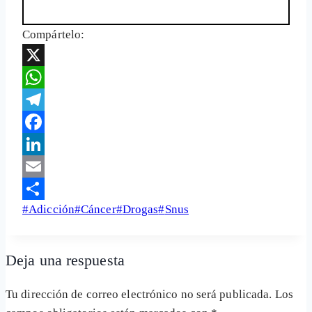
Compártelo:
X
WhatsApp
Telegram
Facebook
LinkedIn
Email
Etiquetas
#
Adicción
#
Cáncer
#
Drogas
#
Snus
Share
de
la
Deja una respuesta
entrada:
Tu dirección de correo electrónico no será publicada.
Los