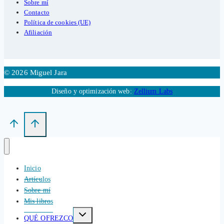
Sobre mí
Contacto
Política de cookies (UE)
Afiliación
© 2026 Miguel Jara
Diseño y optimización web:
Zellium Labs
Inicio
Artículos
Sobre mí
Mis libros
Alternar
QUÉ OFREZCO
menú