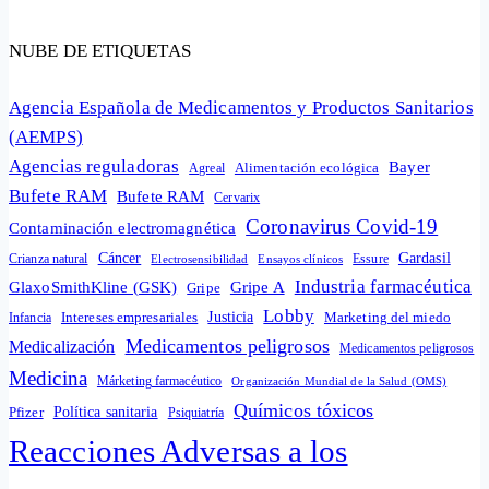
NUBE DE ETIQUETAS
Agencia Española de Medicamentos y Productos Sanitarios
(AEMPS)
Agencias reguladoras
Bayer
Alimentación ecológica
Agreal
Bufete RAM
Bufete RAM
Cervarix
Coronavirus Covid-19
Contaminación electromagnética
Cáncer
Gardasil
Crianza natural
Electrosensibilidad
Ensayos clínicos
Essure
Industria farmacéutica
GlaxoSmithKline (GSK)
Gripe A
Gripe
Lobby
Intereses empresariales
Justicia
Infancia
Marketing del miedo
Medicamentos peligrosos
Medicalización
Medicamentos peligrosos
Medicina
Márketing farmacéutico
Organización Mundial de la Salud (OMS)
Químicos tóxicos
Política sanitaria
Pfizer
Psiquiatría
Reacciones Adversas a los