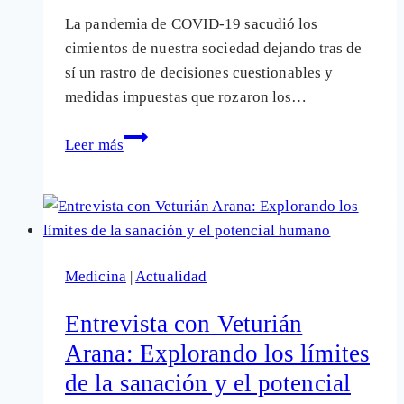
La pandemia de COVID-19 sacudió los
cimientos de nuestra sociedad dejando tras de
sí un rastro de decisiones cuestionables y
medidas impuestas que rozaron los…
Cinco
Leer más
años
después:
La
pandemia
de
Medicina
|
Actualidad
COVID-
19
Entrevista con Veturián
deja
Arana: Explorando los límites
un
de la sanación y el potencial
legado
de