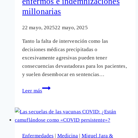
enfermos e indemnizaciones
millonarias
22 mayo, 2025
22 mayo, 2025
Tanto la falta de intervención como las
decisiones médicas precipitadas o
excesivamente agresivas pueden tener
consecuencias devastadoras para los pacientes,
y suelen desembocar en sentencias…
Tanto
Leer más
la
inacción
como
el
exceso
Enfermedades
|
Medicina
|
Miguel Jara &
de