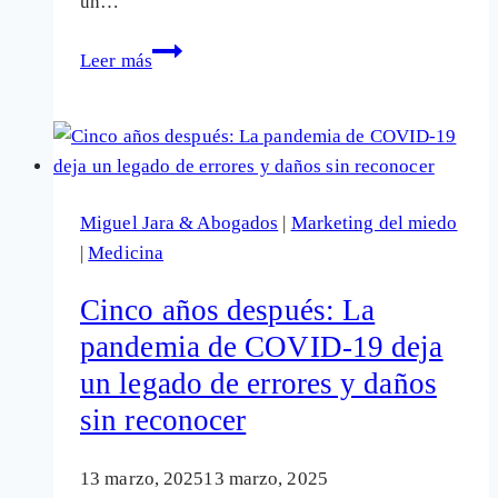
un…
La
Leer más
píldora
masculina:
¿Revolución
en
la
Miguel Jara & Abogados
|
Marketing del miedo
anticoncepción
|
Medicina
o
expansión
Cinco años después: La
del
pandemia de COVID-19 deja
mercado
un legado de errores y daños
farmacéutico?
sin reconocer
13 marzo, 2025
13 marzo, 2025