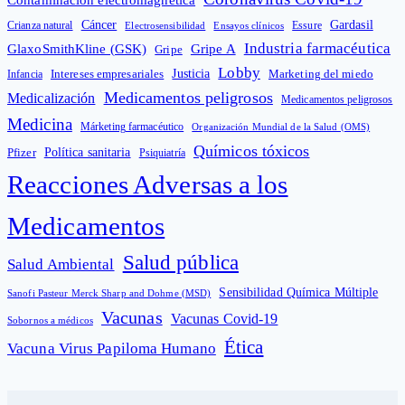
Cáncer
Gardasil
Crianza natural
Electrosensibilidad
Ensayos clínicos
Essure
Industria farmacéutica
GlaxoSmithKline (GSK)
Gripe A
Gripe
Lobby
Intereses empresariales
Justicia
Infancia
Marketing del miedo
Medicamentos peligrosos
Medicalización
Medicamentos peligrosos
Medicina
Márketing farmacéutico
Organización Mundial de la Salud (OMS)
Químicos tóxicos
Política sanitaria
Pfizer
Psiquiatría
Reacciones Adversas a los
Medicamentos
Salud pública
Salud Ambiental
Sensibilidad Química Múltiple
Sanofi Pasteur Merck Sharp and Dohme (MSD)
Vacunas
Vacunas Covid-19
Sobornos a médicos
Ética
Vacuna Virus Papiloma Humano