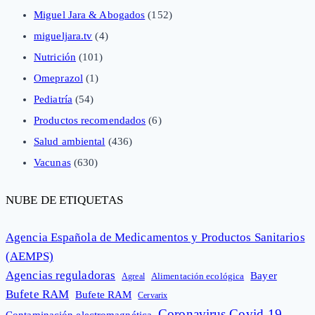
Miguel Jara & Abogados
(152)
migueljara.tv
(4)
Nutrición
(101)
Omeprazol
(1)
Pediatría
(54)
Productos recomendados
(6)
Salud ambiental
(436)
Vacunas
(630)
NUBE DE ETIQUETAS
Agencia Española de Medicamentos y Productos Sanitarios
(AEMPS)
Agencias reguladoras
Bayer
Alimentación ecológica
Agreal
Bufete RAM
Bufete RAM
Cervarix
Coronavirus Covid-19
Contaminación electromagnética