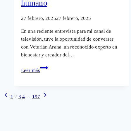
humano
errores
y
27 febrero, 2025
27 febrero, 2025
daños
En una reciente entrevista para mi canal de
sin
televisión, tuve la oportunidad de conversar
reconocer
con Veturián Arana, un reconocido experto en
bienestar y creador del…
Entrevista
Leer más
con
Veturián
Arana:
Navegación
Página
Siguiente
1
2
3
4
…
197
Explorando
anterior
página
de
los
página
límites
de
la