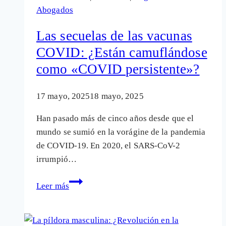
Abogados
celo
en
Las secuelas de las vacunas
medicina
COVID: ¿Están camuflándose
se
como «COVID persistente»?
pagan
con
daños
17 mayo, 2025
18 mayo, 2025
a
Han pasado más de cinco años desde que el
los
mundo se sumió en la vorágine de la pandemia
enfermos
de COVID-19. En 2020, el SARS-CoV-2
e
irrumpió…
indemnizaciones
millonarias
Las
Leer más
secuelas
de
las