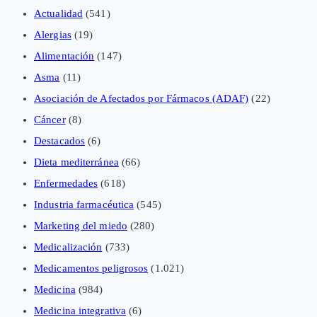
Actualidad
(541)
Alergias
(19)
Alimentación
(147)
Asma
(11)
Asociación de Afectados por Fármacos (ADAF)
(22)
Cáncer
(8)
Destacados
(6)
Dieta mediterránea
(66)
Enfermedades
(618)
Industria farmacéutica
(545)
Marketing del miedo
(280)
Medicalización
(733)
Medicamentos peligrosos
(1.021)
Medicina
(984)
Medicina integrativa
(6)