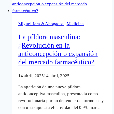
vacunas
COVID:
¿Están
Miguel Jara & Abogados
|
Medicina
camuflándose
como
La píldora masculina:
«COVID
¿Revolución en la
persistente»?
anticoncepción o expansión
del mercado farmacéutico?
14 abril, 2025
14 abril, 2025
La aparición de una nueva píldora
anticonceptiva masculina, presentada como
revolucionaria por no depender de hormonas y
con una supuesta efectividad del 99%, marca