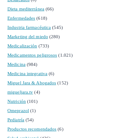
Dieta mediterránea
(66)
Enfermedades
(618)
Industria farmacéutica
(545)
Marketing del miedo
(280)
Medicalización
(733)
Medicamentos peligrosos
(1.021)
Medicina
(984)
Medicina integrativa
(6)
Miguel Jara & Abogados
(152)
migueljara.tv
(4)
Nutrición
(101)
Omeprazol
(1)
Pediatría
(54)
Productos recomendados
(6)