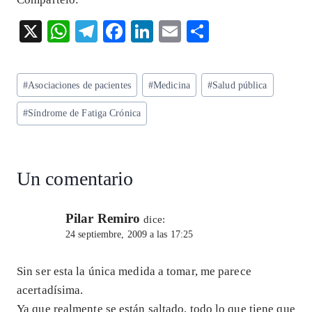
X
W
T
F
Li
E
S
ha
el
ac
n
m
ha
ts
eg
eb
ke
ai
re
Etiquetas
#
Asociaciones de pacientes
#
Medicina
#
Salud pública
A
ra
o
dI
l
de
p
m
o
n
#
Síndrome de Fatiga Crónica
la
entrada:
p
k
Un comentario
Pilar Remiro
dice:
24 septiembre, 2009 a las 17:25
Sin ser esta la única medida a tomar, me parece
acertadísima.
Ya que realmente se están saltado, todo lo que tiene que