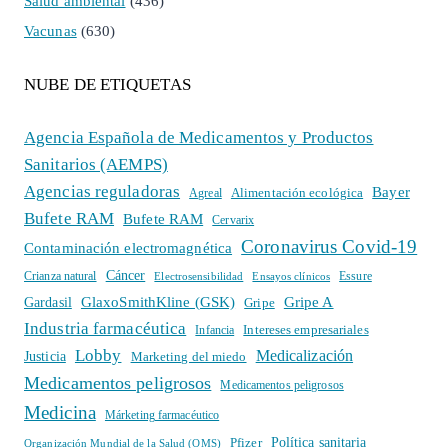
Salud ambiental
(436)
Vacunas
(630)
NUBE DE ETIQUETAS
Agencia Española de Medicamentos y Productos
Sanitarios (AEMPS)
Agencias reguladoras
Bayer
Alimentación ecológica
Agreal
Bufete RAM
Bufete RAM
Cervarix
Coronavirus Covid-19
Contaminación electromagnética
Cáncer
Crianza natural
Electrosensibilidad
Ensayos clínicos
Essure
GlaxoSmithKline (GSK)
Gripe A
Gardasil
Gripe
Industria farmacéutica
Intereses empresariales
Infancia
Lobby
Medicalización
Justicia
Marketing del miedo
Medicamentos peligrosos
Medicamentos peligrosos
Medicina
Márketing farmacéutico
Política sanitaria
Pfizer
Organización Mundial de la Salud (OMS)