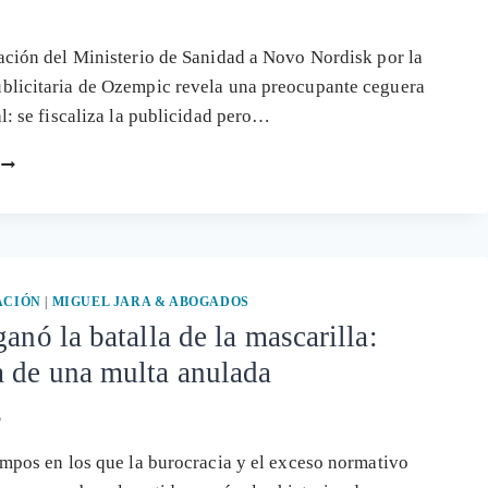
EL
VIRUS
ación del Ministerio de Sanidad a Novo Nordisk por la
RESPIRATORIO
blicitaria de Ozempic revela una preocupante ceguera
SINCITIAL
(VRS)
al: se fiscaliza la publicidad pero…
LA
PUBLICIDAD
PROHIBIDA
DEL
FÁRMACO
OZEMPIC,
EL
ACIÓN
|
MIGUEL JARA & ABOGADOS
NEGOCIO
ganó la batalla de la mascarilla:
DEL
 de una multa anulada
MALESTAR
Y
SUS
5
EFECTOS
ADVERSOS
empos en los que la burocracia y el exceso normativo