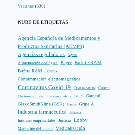
Vacunas
(630)
NUBE DE ETIQUETAS
Agencia Española de Medicamentos y
Productos Sanitarios (AEMPS)
Agencias reguladoras
Agreal
Bufete RAM
Bayer
Alimentación ecológica
Bufete RAM
Cervarix
Contaminación electromagnética
Coronavirus Covid-19
Cáncer
Crianza natural
Gardasil
Electrosensibilidad
Ensayos clínicos
Essure
GlaxoSmithKline (GSK)
Gripe A
Gripe
Industria farmacéutica
Infancia
Lobby
Intereses empresariales
Justicia
Medicalización
Marketing del miedo