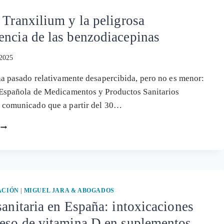
 Tranxilium y la peligrosa
ncia de las benzodiacepinas
 2025
ha pasado relativamente desapercibida, pero no es menor:
 Española de Medicamentos y Productos Sanitarios
 comunicado que a partir del 30…
EL
CASO
TRANXILIUM
Y
LA
PELIGROSA
DEPENDENCIA
ACIÓN
|
MIGUEL JARA & ABOGADOS
DE
sanitaria en España: intoxicaciones
LAS
ceso de vitamina D en suplementos
BENZODIACEPINAS