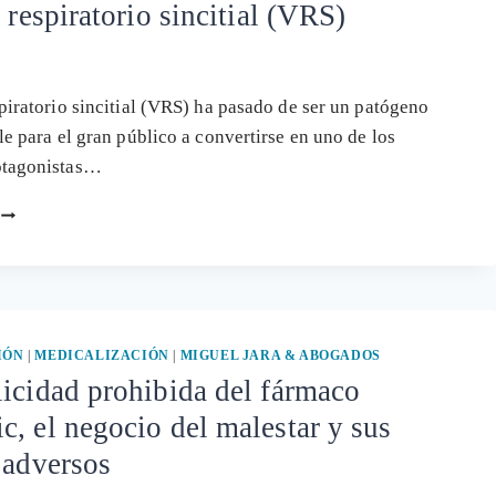
s respiratorio sincitial (VRS)
SUPLEMENTOS
DEFECTUOSOS
spiratorio sincitial (VRS) ha pasado de ser un patógeno
ble para el gran público a convertirse en uno de los
otagonistas…
CONVERTIR
EN
“PACIENTES”
A
TODOS
LOS
RECIÉN
IÓN
|
MEDICALIZACIÓN
|
MIGUEL JARA & ABOGADOS
NACIDOS
icidad prohibida del fármaco
PARA
, el negocio del malestar y sus
VENDER
LA
 adversos
INMUNIZACIÓN
CONTRA