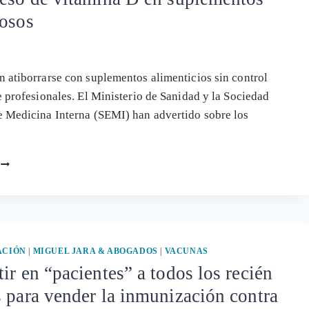
uosos
 atiborrarse con suplementos alimenticios sin control
e profesionales. El Ministerio de Sanidad y la Sociedad
 Medicina Interna (SEMI) han advertido sobre los
ALERTA
SANITARIA
EN
ESPAÑA:
INTOXICACIONES
POR
EXCESO
ACIÓN
|
MIGUEL JARA & ABOGADOS
|
VACUNAS
DE
ir en “pacientes” a todos los recién
VITAMINA
 para vender la inmunización contra
D
EN