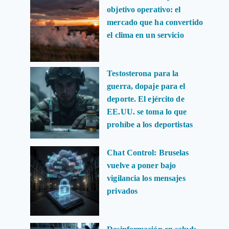
objetivo operativo: el
mercado que ha convertido
el clima en un servicio
Testosterona para la
guerra, dopaje para el
deporte. El ejército de
EE.UU. se toma lo que
prohíbe a los deportistas
Chat Control: Bruselas
vuelve a poner bajo
vigilancia los mensajes
privados