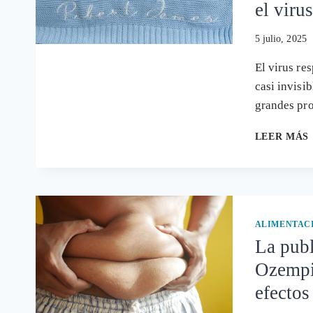
el viru
5 julio, 2025
El virus re
casi invisi
grandes pr
LEER MÁS
ALIMENTAC
La publ
Ozempic
efectos