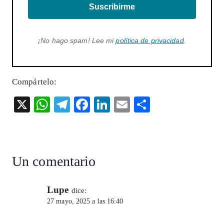
Suscribirme
¡No hago spam! Lee mi
política de privacidad
.
Compártelo:
X
W
T
F
Li
E
S
ha
el
ac
n
m
ha
ts
eg
eb
ke
ai
re
A
ra
o
dI
l
Un comentario
p
m
o
n
p
k
Lupe
dice:
27 mayo, 2025 a las 16:40