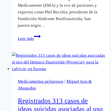
Medicamento (EMA) y la voz de pacientes y
expertos como Phil Recchia, presidente de la
Fundación Síndrome Postfinasterida, han
puesto negro…
Finasterida
Leer más
(Propecia):
Testimonios
tremendos
sobre
este
fármaco
Medicamentos peligrosos
|
Miguel Jara &
“crecepelo”
Abogados
que
incita
Registrados 313 casos de
al
ideas suicidas asociadas al uso
suicidio