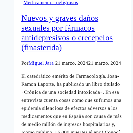
|
Medicamentos peligrosos
fármaco
para
Nuevos y graves daños
el
sexuales por fármacos
cáncer
antidepresivos o crecepelos
y
la
(finasterida)
calvicie.
Opciones
Por
Miguel Jara
21 marzo, 2024
21 marzo, 2024
naturales
El catedrático emérito de Farmacología, Joan-
y
Ramon Laporte, ha publicado un libro titulado
efectivas
«Crónica de una sociedad intoxicada«. En esa
entrevista cuenta cosas como que sufrimos una
epidemia silenciosa de efectos adversos a los
medicamentos que en España son causa de más
de medio millón de ingresos hospitalarios y,
¡como mínimo, 16.000 muertes al año! Conocí