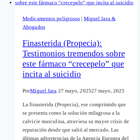
Agencia
Europea
Medicamentos peligrosos
|
Miguel Jara &
de
Abogados
Medicamentos:
La
Finasterida (Propecia):
finasterida
Testimonios tremendos sobre
bajo
este fármaco “crecepelo” que
el
foco
incita al suicidio
tras
confirmarse
Por
Miguel Jara
27 mayo, 2025
27 mayo, 2025
su
La finasterida (Propecia), ese comprimido que
relación
se presenta como la solución milagrosa a la
con
calvicie masculina, atraviesa su mayor crisis de
la
reputación desde que salió al mercado. Las
ideación
últimas advertencias de la Agencia Europea del
suicida