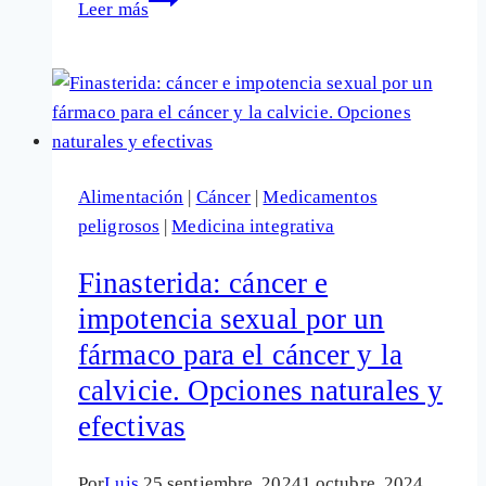
Leer más
313
casos
de
ideas
suicidas
asociadas
Alimentación
|
Cáncer
|
Medicamentos
al
peligrosos
|
Medicina integrativa
uso
del
Finasterida: cáncer e
fármaco
impotencia sexual por un
finasterida
fármaco para el cáncer y la
(Propecia),
para
calvicie. Opciones naturales y
la
efectivas
calvicie,
en
Por
Luis
25 septiembre, 2024
1 octubre, 2024