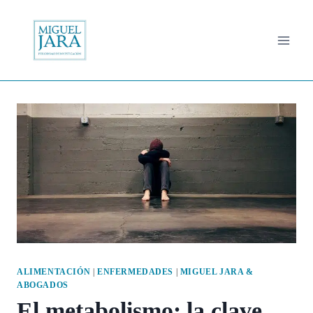
Saltar
al
contenido
ALIMENTACIÓN
|
ENFERMEDADES
|
MIGUEL JARA &
ABOGADOS
El metabolismo: la clave