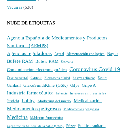
Vacunas
(630)
NUBE DE ETIQUETAS
Agencia Española de Medicamentos y Productos
Sanitarios (AEMPS)
Agencias reguladoras
Bayer
Alimentación ecológica
Agreal
Bufete RAM
Bufete RAM
Cervarix
Coronavirus Covid-19
Contaminación electromagnética
Cáncer
Crianza natural
Electrosensibilidad
Ensayos clínicos
Essure
GlaxoSmithKline (GSK)
Gripe A
Gardasil
Gripe
Industria farmacéutica
Intereses empresariales
Infancia
Lobby
Medicalización
Justicia
Marketing del miedo
Medicamentos peligrosos
Medicamentos peligrosos
Medicina
Márketing farmacéutico
Política sanitaria
Pfizer
Organización Mundial de la Salud (OMS)