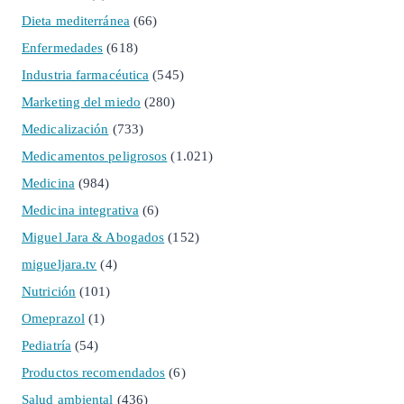
Dieta mediterránea
(66)
Enfermedades
(618)
Industria farmacéutica
(545)
Marketing del miedo
(280)
Medicalización
(733)
Medicamentos peligrosos
(1.021)
Medicina
(984)
Medicina integrativa
(6)
Miguel Jara & Abogados
(152)
migueljara.tv
(4)
Nutrición
(101)
Omeprazol
(1)
Pediatría
(54)
Productos recomendados
(6)
Salud ambiental
(436)