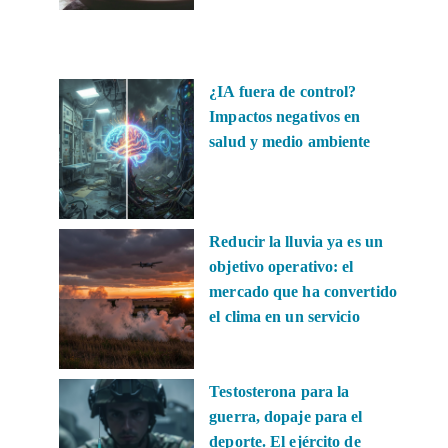
¿IA fuera de control?
Impactos negativos en
salud y medio ambiente
Reducir la lluvia ya es un
objetivo operativo: el
mercado que ha convertido
el clima en un servicio
Testosterona para la
guerra, dopaje para el
deporte. El ejército de