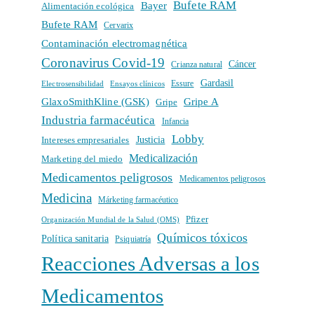
Bufete RAM
Bayer
Alimentación ecológica
Bufete RAM
Cervarix
Contaminación electromagnética
Coronavirus Covid-19
Cáncer
Crianza natural
Gardasil
Electrosensibilidad
Ensayos clínicos
Essure
GlaxoSmithKline (GSK)
Gripe A
Gripe
Industria farmacéutica
Infancia
Lobby
Intereses empresariales
Justicia
Medicalización
Marketing del miedo
Medicamentos peligrosos
Medicamentos peligrosos
Medicina
Márketing farmacéutico
Pfizer
Organización Mundial de la Salud (OMS)
Químicos tóxicos
Política sanitaria
Psiquiatría
Reacciones Adversas a los
Medicamentos