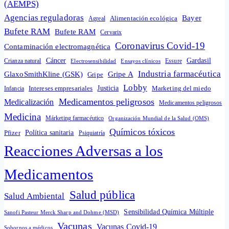
(AEMPS)
Agencias reguladoras
Bayer
Alimentación ecológica
Agreal
Bufete RAM
Bufete RAM
Cervarix
Coronavirus Covid-19
Contaminación electromagnética
Cáncer
Gardasil
Crianza natural
Electrosensibilidad
Ensayos clínicos
Essure
Industria farmacéutica
GlaxoSmithKline (GSK)
Gripe A
Gripe
Lobby
Intereses empresariales
Justicia
Infancia
Marketing del miedo
Medicamentos peligrosos
Medicalización
Medicamentos peligrosos
Medicina
Márketing farmacéutico
Organización Mundial de la Salud (OMS)
Químicos tóxicos
Política sanitaria
Pfizer
Psiquiatría
Reacciones Adversas a los
Medicamentos
Salud pública
Salud Ambiental
Sensibilidad Química Múltiple
Sanofi Pasteur Merck Sharp and Dohme (MSD)
Vacunas
Vacunas Covid-19
Sobornos a médicos