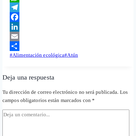
WhatsApp
Telegram
Facebook
LinkedIn
Email
Etiquetas
#
Alimentación ecológica
#
Atún
Share
de
la
Deja una respuesta
entrada:
Tu dirección de correo electrónico no será publicada.
Los
campos obligatorios están marcados con
*