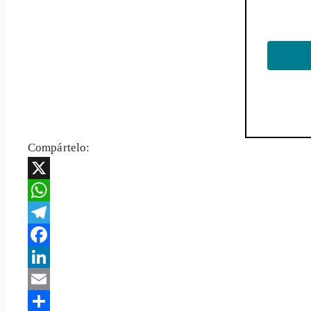
Compártelo:
X
WhatsApp
Telegram
Facebook
LinkedIn
Email