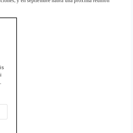
aciones, y en septiembre habrá una próxima reunión
is
i
.