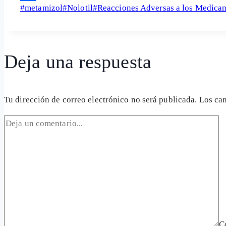
Etiquetas
#
metamizol
#
Nolotil
#
Reacciones Adversas a los Medica
Share
de
la
entrada:
Deja una respuesta
Tu dirección de correo electrónico no será publicada.
Los ca
C