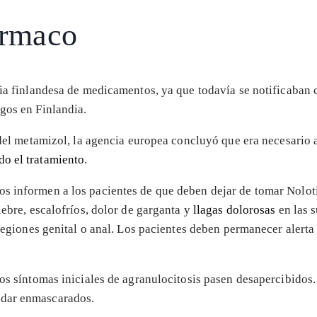
ármaco
cia finlandesa de medicamentos, ya que todavía se notificaban 
gos en Finlandia.
 del metamizol, la agencia europea concluyó que era necesario a
do el tratamiento
.
s informen a los pacientes de que deben dejar de tomar Nolot
iebre, escalofríos, dolor de garganta y
llagas dolorosas
en las 
s regiones genital o anal. Los pacientes deben permanecer alert
nos síntomas iniciales de agranulocitosis pasen desapercibidos
edar enmascarados.