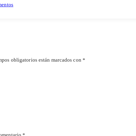
mentos
mpos obligatorios están marcados con
*
omentario
*