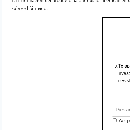
La información del producto para todos los medicamento
sobre el fármaco.
¿Te apa
invest
newsl
Acep