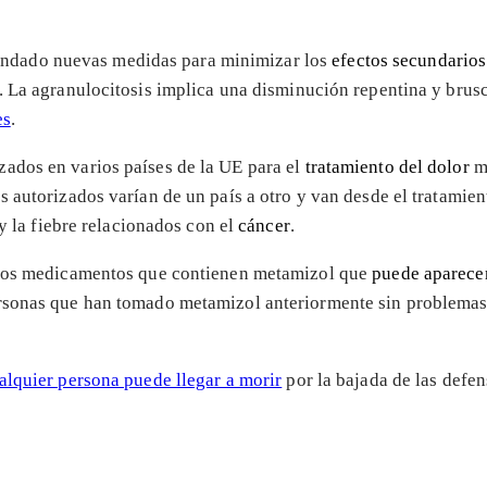
dado nuevas medidas para minimizar los
efectos secundarios
. La agranulocitosis implica una disminución repentina y brusc
es
.
ados en varios países de la UE para el
tratamiento del dolor
mo
os autorizados varían de un país a otro y van desde el tratamie
 y la fiebre relacionados con el
cáncer
.
e los medicamentos que contienen metamizol que
puede aparecer
rsonas que han tomado metamizol anteriormente sin problemas.
alquier persona puede llegar a morir
por la bajada de las def