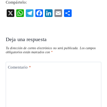
Compártelo:
X
W
T
F
Li
E
S
ha
el
ac
n
m
ha
ts
eg
eb
ke
ai
re
A
ra
o
dI
l
Deja una respuesta
p
m
o
n
Tu dirección de correo electrónico no será publicada.
Los campos
p
k
obligatorios están marcados con
*
Comentario
*