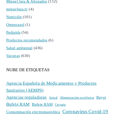
Miguel Jara & Abogados
(152)
migueljara.tv
(4)
Nutrición
(101)
Omeprazol
(1)
Pediatría
(54)
Productos recomendados
(6)
Salud ambiental
(436)
Vacunas
(630)
NUBE DE ETIQUETAS
Agencia Española de Medicamentos y Productos
Sanitarios (AEMPS)
Agencias reguladoras
Bayer
Alimentación ecológica
Agreal
Bufete RAM
Bufete RAM
Cervarix
Coronavirus Covid-19
Contaminación electromagnética