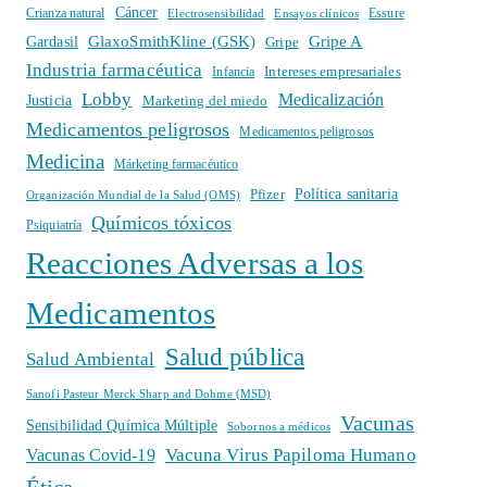
Cáncer
Crianza natural
Electrosensibilidad
Ensayos clínicos
Essure
GlaxoSmithKline (GSK)
Gripe A
Gardasil
Gripe
Industria farmacéutica
Intereses empresariales
Infancia
Lobby
Medicalización
Justicia
Marketing del miedo
Medicamentos peligrosos
Medicamentos peligrosos
Medicina
Márketing farmacéutico
Política sanitaria
Pfizer
Organización Mundial de la Salud (OMS)
Químicos tóxicos
Psiquiatría
Reacciones Adversas a los
Medicamentos
Salud pública
Salud Ambiental
Sanofi Pasteur Merck Sharp and Dohme (MSD)
Vacunas
Sensibilidad Química Múltiple
Sobornos a médicos
Vacuna Virus Papiloma Humano
Vacunas Covid-19