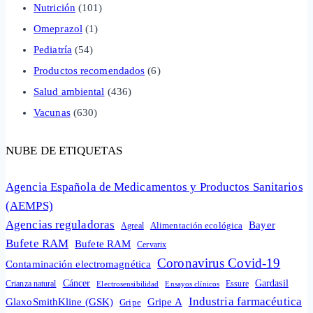
Nutrición
(101)
Omeprazol
(1)
Pediatría
(54)
Productos recomendados
(6)
Salud ambiental
(436)
Vacunas
(630)
NUBE DE ETIQUETAS
Agencia Española de Medicamentos y Productos Sanitarios
(AEMPS)
Agencias reguladoras
Bayer
Alimentación ecológica
Agreal
Bufete RAM
Bufete RAM
Cervarix
Coronavirus Covid-19
Contaminación electromagnética
Cáncer
Gardasil
Crianza natural
Electrosensibilidad
Ensayos clínicos
Essure
Industria farmacéutica
GlaxoSmithKline (GSK)
Gripe A
Gripe