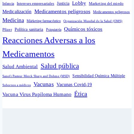
Lobby
Intereses empresariales
Justicia
Infancia
Marketing del miedo
Medicamentos peligrosos
Medicalización
Medicamentos peligrosos
Medicina
Márketing farmacéutico
Organización Mundial de la Salud (OMS)
Químicos tóxicos
Política sanitaria
Pfizer
Psiquiatría
Reacciones Adversas a los
Medicamentos
Salud pública
Salud Ambiental
Sensibilidad Química Múltiple
Sanofi Pasteur Merck Sharp and Dohme (MSD)
Vacunas
Vacunas Covid-19
Sobornos a médicos
Ética
Vacuna Virus Papiloma Humano