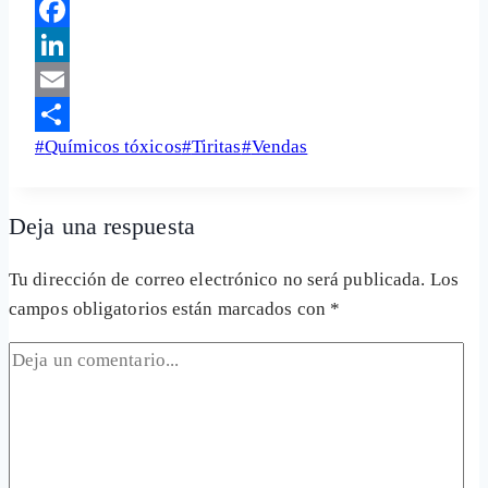
Telegram
Facebook
LinkedIn
Email
Etiquetas
#
Químicos tóxicos
#
Tiritas
#
Vendas
Share
de
la
Deja una respuesta
entrada:
Tu dirección de correo electrónico no será publicada.
Los
campos obligatorios están marcados con
*