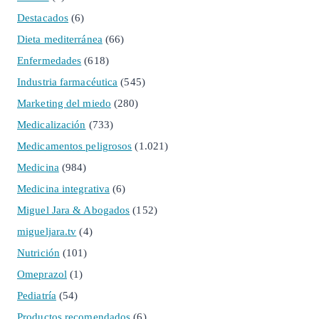
Destacados
(6)
Dieta mediterránea
(66)
Enfermedades
(618)
Industria farmacéutica
(545)
Marketing del miedo
(280)
Medicalización
(733)
Medicamentos peligrosos
(1.021)
Medicina
(984)
Medicina integrativa
(6)
Miguel Jara & Abogados
(152)
migueljara.tv
(4)
Nutrición
(101)
Omeprazol
(1)
Pediatría
(54)
Productos recomendados
(6)