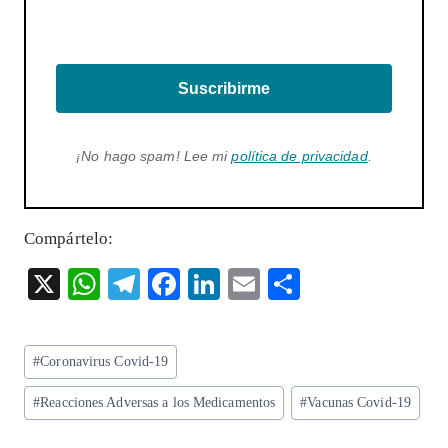
Suscribirme
¡No hago spam! Lee mi
política de privacidad
.
Compártelo:
X
W
T
F
Li
E
S
ha
el
ac
n
m
ha
ts
eg
eb
ke
ai
re
Etiquetas
#
Coronavirus Covid-19
A
ra
o
dI
l
de
p
m
o
n
#
Reacciones Adversas a los Medicamentos
#
Vacunas Covid-19
la
entrada:
p
k