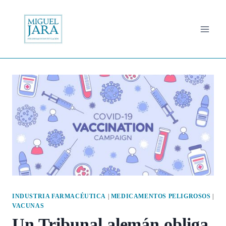
Saltar
al
contenido
INDUSTRIA FARMACÉUTICA
|
MEDICAMENTOS PELIGROSOS
|
VACUNAS
Un Tribunal alemán obliga