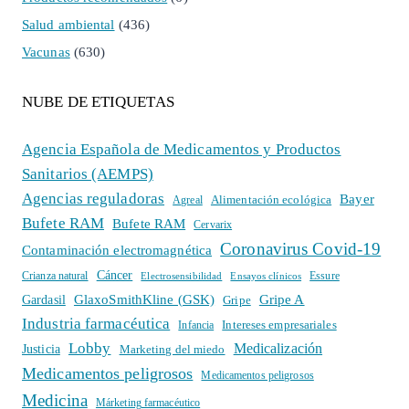
Salud ambiental
(436)
Vacunas
(630)
NUBE DE ETIQUETAS
Agencia Española de Medicamentos y Productos
Sanitarios (AEMPS)
Agencias reguladoras
Bayer
Alimentación ecológica
Agreal
Bufete RAM
Bufete RAM
Cervarix
Coronavirus Covid-19
Contaminación electromagnética
Cáncer
Crianza natural
Electrosensibilidad
Ensayos clínicos
Essure
GlaxoSmithKline (GSK)
Gripe A
Gardasil
Gripe
Industria farmacéutica
Intereses empresariales
Infancia
Lobby
Medicalización
Justicia
Marketing del miedo
Medicamentos peligrosos
Medicamentos peligrosos
Medicina
Márketing farmacéutico