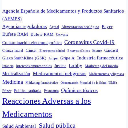
Agencia Española de Medicamentos y Productos Sanitarios
(AEMPS)
Agencias reguladoras
Bayer
Alimentación ecológica
Agreal
Bufete RAM
Bufete RAM
Cervarix
Coronavirus Covid-19
Contaminación electromagnética
Cáncer
Gardasil
Crianza natural
Electrosensibilidad
Ensayos clínicos
Essure
Industria farmacéutica
GlaxoSmithKline (GSK)
Gripe A
Gripe
Lobby
Intereses empresariales
Justicia
Infancia
Marketing del miedo
Medicamentos peligrosos
Medicalización
Medicamentos peligrosos
Medicina
Márketing farmacéutico
Organización Mundial de la Salud (OMS)
Químicos tóxicos
Política sanitaria
Pfizer
Psiquiatría
Reacciones Adversas a los
Medicamentos
Salud pública
Salud Ambiental