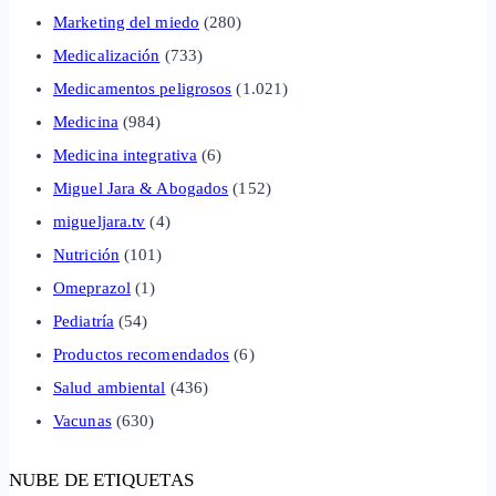
Marketing del miedo
(280)
Medicalización
(733)
Medicamentos peligrosos
(1.021)
Medicina
(984)
Medicina integrativa
(6)
Miguel Jara & Abogados
(152)
migueljara.tv
(4)
Nutrición
(101)
Omeprazol
(1)
Pediatría
(54)
Productos recomendados
(6)
Salud ambiental
(436)
Vacunas
(630)
NUBE DE ETIQUETAS