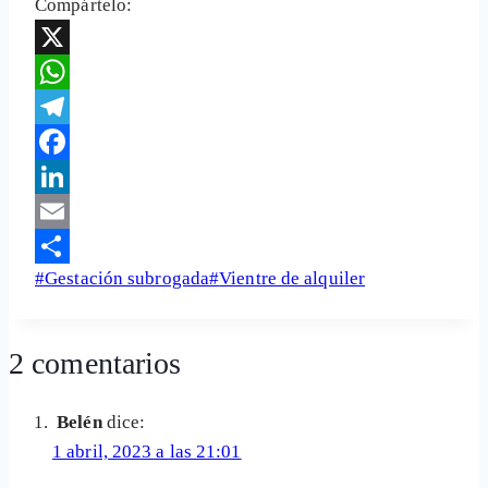
Compártelo:
X
WhatsApp
Telegram
Facebook
LinkedIn
Email
Etiquetas
#
Gestación subrogada
#
Vientre de alquiler
Share
de
la
2 comentarios
entrada:
Belén
dice:
1 abril, 2023 a las 21:01