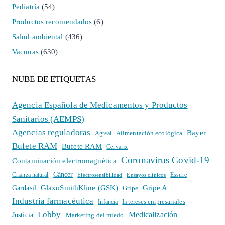
Pediatría
(54)
Productos recomendados
(6)
Salud ambiental
(436)
Vacunas
(630)
NUBE DE ETIQUETAS
Agencia Española de Medicamentos y Productos
Sanitarios (AEMPS)
Agencias reguladoras
Bayer
Alimentación ecológica
Agreal
Bufete RAM
Bufete RAM
Cervarix
Coronavirus Covid-19
Contaminación electromagnética
Cáncer
Crianza natural
Electrosensibilidad
Ensayos clínicos
Essure
GlaxoSmithKline (GSK)
Gripe A
Gardasil
Gripe
Industria farmacéutica
Intereses empresariales
Infancia
Lobby
Medicalización
Justicia
Marketing del miedo