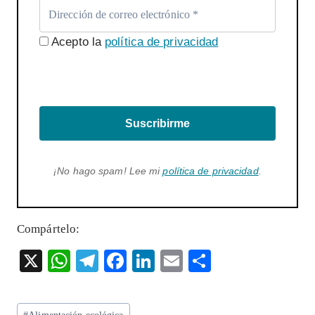
Acepto la
política de privacidad
Suscribirme
¡No hago spam! Lee mi
política de privacidad
.
Compártelo:
X
W
T
F
Li
E
S
ha
el
ac
n
m
ha
ts
eg
eb
ke
ai
re
Etiquetas