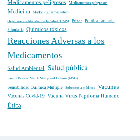
Medicamentos peligrosos
Medicamentos peligrosos
Medicina
Márketing farmacéutico
Política sanitaria
Pfizer
Organización Mundial de la Salud (OMS)
Químicos tóxicos
Psiquiatría
Reacciones Adversas a los
Medicamentos
Salud pública
Salud Ambiental
Sanofi Pasteur Merck Sharp and Dohme (MSD)
Vacunas
Sensibilidad Química Múltiple
Sobornos a médicos
Vacuna Virus Papiloma Humano
Vacunas Covid-19
Ética