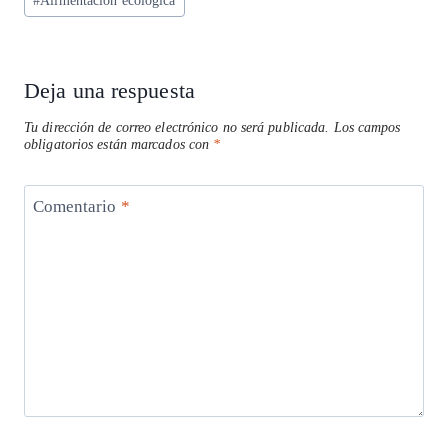
#
Alimentación ecológica
A
ra
o
dI
l
de
p
m
o
n
la
entrada:
p
k
Deja una respuesta
Tu dirección de correo electrónico no será publicada.
Los campos
obligatorios están marcados con
*
Comentario
*