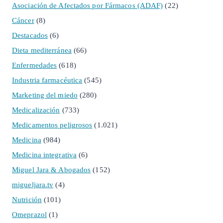
Asociación de Afectados por Fármacos (ADAF)
(22)
Cáncer
(8)
Destacados
(6)
Dieta mediterránea
(66)
Enfermedades
(618)
Industria farmacéutica
(545)
Marketing del miedo
(280)
Medicalización
(733)
Medicamentos peligrosos
(1.021)
Medicina
(984)
Medicina integrativa
(6)
Miguel Jara & Abogados
(152)
migueljara.tv
(4)
Nutrición
(101)
Omeprazol
(1)