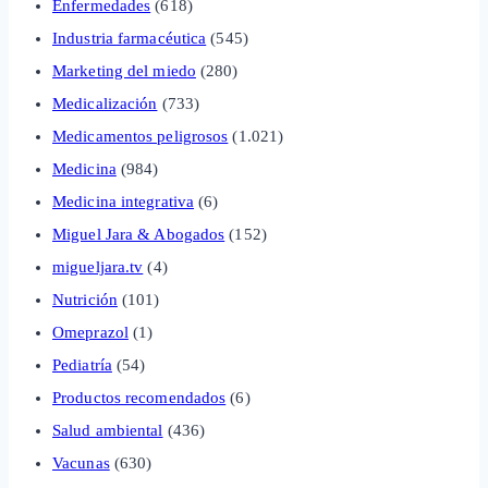
Enfermedades
(618)
Industria farmacéutica
(545)
Marketing del miedo
(280)
Medicalización
(733)
Medicamentos peligrosos
(1.021)
Medicina
(984)
Medicina integrativa
(6)
Miguel Jara & Abogados
(152)
migueljara.tv
(4)
Nutrición
(101)
Omeprazol
(1)
Pediatría
(54)
Productos recomendados
(6)
Salud ambiental
(436)
Vacunas
(630)