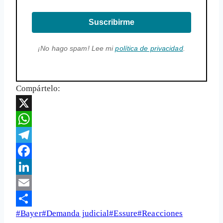
Suscribirme
¡No hago spam! Lee mi
política de privacidad
.
Compártelo:
X
WhatsApp
Telegram
Facebook
LinkedIn
Email
Etiquetas
#
Bayer
#
Demanda judicial
#
Essure
#
Reacciones
Share