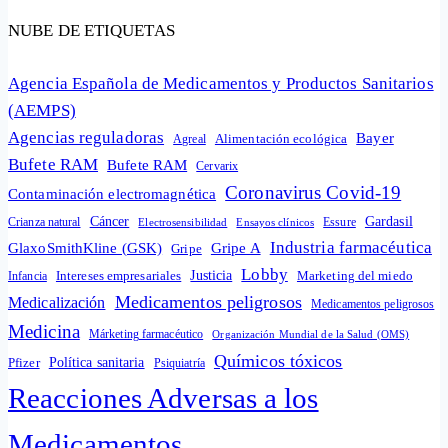
NUBE DE ETIQUETAS
Agencia Española de Medicamentos y Productos Sanitarios
(AEMPS)
Agencias reguladoras
Bayer
Alimentación ecológica
Agreal
Bufete RAM
Bufete RAM
Cervarix
Coronavirus Covid-19
Contaminación electromagnética
Cáncer
Gardasil
Crianza natural
Electrosensibilidad
Ensayos clínicos
Essure
Industria farmacéutica
GlaxoSmithKline (GSK)
Gripe A
Gripe
Lobby
Intereses empresariales
Justicia
Infancia
Marketing del miedo
Medicamentos peligrosos
Medicalización
Medicamentos peligrosos
Medicina
Márketing farmacéutico
Organización Mundial de la Salud (OMS)
Químicos tóxicos
Política sanitaria
Pfizer
Psiquiatría
Reacciones Adversas a los
Medicamentos