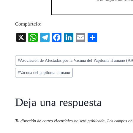
Compártelo:
X
W
T
F
Li
E
S
ha
el
ac
n
m
ha
ts
eg
eb
ke
ai
re
Etiquetas
#
Asociación de Afectadas por la Vacuna del Papiloma Humano (A
A
ra
o
dI
l
de
p
m
o
n
#
Vacuna del papiloma humano
la
entrada:
p
k
Deja una respuesta
Tu dirección de correo electrónico no será publicada.
Los campos obl