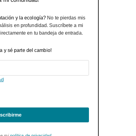
a mi comunidad!
tación y la ecología?
No te pierdas mis
nálisis en profundidad. Suscríbete a mi
directamente en tu bandeja de entrada.
a y sé parte del cambio!
ad
scribirme
ee mi
política de privacidad
.