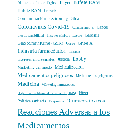
Bufete RAM
Bayer
Alimentación ecológica
Bufete RAM
Cervarix
Contaminación electromagnética
Coronavirus Covid-19
Cáncer
Crianza natural
Gardasil
Electrosensibilidad
Ensayos clínicos
Essure
GlaxoSmithKline (GSK)
Gripe A
Gripe
Industria farmacéutica
Infancia
Lobby
Intereses empresariales
Justicia
Medicalización
Marketing del miedo
Medicamentos peligrosos
Medicamentos peligrosos
Medicina
Márketing farmacéutico
Pfizer
Organización Mundial de la Salud (OMS)
Químicos tóxicos
Política sanitaria
Psiquiatría
Reacciones Adversas a los
Medicamentos