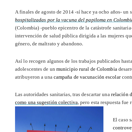
A finales de agosto de 2014 -sí hace ya ocho años- un
hospitalizadas por la vacuna del papiloma en Colombi
(Colombia) -pueblo epicentro de la catástrofe sanitaria
intervención de salud pública dirigida a las mujeres q
género, de maltrato y abandono.
Así lo recogen algunos de los trabajos publicados hast
adolescentes de un
municipio rural de Colombia
desarr
atribuyeron a una
campaña de vacunación escolar
cont
Las autoridades sanitarias, tras descartar una
relación 
como una sugestión colectiva
, pero esta respuesta fue 
El caso 
controve