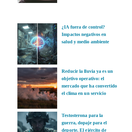
¿IA fuera de control?
Impactos negativos en
salud y medio ambiente
Reducir la lluvia ya es un
objetivo operativo: el
mercado que ha convertido
el clima en un servicio
Testosterona para la
guerra, dopaje para el
deporte. El ejército de