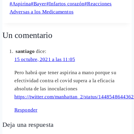
Etiquetas
#
Aspirina
#
Bayer
#
Infartos corazón
#
Reacciones
Share
de
Adversas a los Medicamentos
la
entrada:
Un comentario
santiago
dice:
15 octubre, 2021 a las 11:05
Pero habrá que tener aspirina a mano porque su
efectividad contra el covid supera a la eficacia
absoluta de las inoculaciones
https://twitter.com/manhattan_2/status/144854864436
Responder
Deja una respuesta