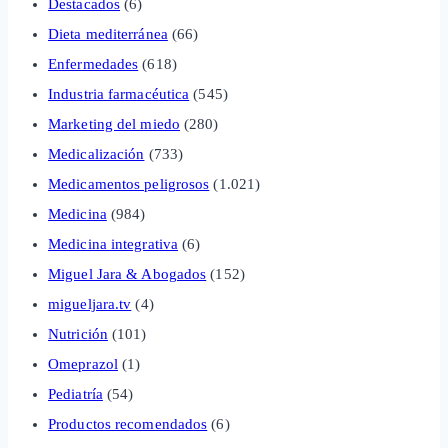
Destacados
(6)
Dieta mediterránea
(66)
Enfermedades
(618)
Industria farmacéutica
(545)
Marketing del miedo
(280)
Medicalización
(733)
Medicamentos peligrosos
(1.021)
Medicina
(984)
Medicina integrativa
(6)
Miguel Jara & Abogados
(152)
migueljara.tv
(4)
Nutrición
(101)
Omeprazol
(1)
Pediatría
(54)
Productos recomendados
(6)