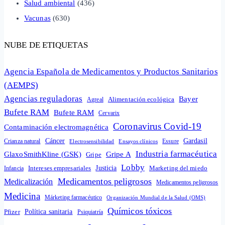
Salud ambiental
(436)
Vacunas
(630)
NUBE DE ETIQUETAS
Agencia Española de Medicamentos y Productos Sanitarios
(AEMPS)
Agencias reguladoras
Bayer
Alimentación ecológica
Agreal
Bufete RAM
Bufete RAM
Cervarix
Coronavirus Covid-19
Contaminación electromagnética
Cáncer
Gardasil
Crianza natural
Electrosensibilidad
Ensayos clínicos
Essure
Industria farmacéutica
GlaxoSmithKline (GSK)
Gripe A
Gripe
Lobby
Intereses empresariales
Justicia
Infancia
Marketing del miedo
Medicamentos peligrosos
Medicalización
Medicamentos peligrosos
Medicina
Márketing farmacéutico
Organización Mundial de la Salud (OMS)
Químicos tóxicos
Política sanitaria
Pfizer
Psiquiatría