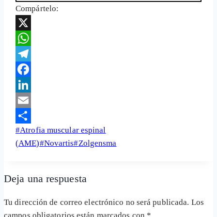
Compártelo:
X
WhatsApp
Telegram
Facebook
LinkedIn
Email
Etiquetas
#
Atrofia muscular espinal
Share
de
(AME)
#
Novartis
#
Zolgensma
la
entrada:
Deja una respuesta
Tu dirección de correo electrónico no será publicada.
Los
campos obligatorios están marcados con
*