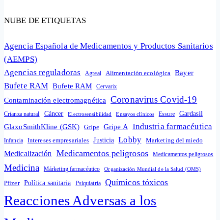
NUBE DE ETIQUETAS
Agencia Española de Medicamentos y Productos Sanitarios
(AEMPS)
Agencias reguladoras
Bayer
Alimentación ecológica
Agreal
Bufete RAM
Bufete RAM
Cervarix
Coronavirus Covid-19
Contaminación electromagnética
Cáncer
Gardasil
Crianza natural
Electrosensibilidad
Ensayos clínicos
Essure
Industria farmacéutica
GlaxoSmithKline (GSK)
Gripe A
Gripe
Lobby
Intereses empresariales
Justicia
Infancia
Marketing del miedo
Medicamentos peligrosos
Medicalización
Medicamentos peligrosos
Medicina
Márketing farmacéutico
Organización Mundial de la Salud (OMS)
Químicos tóxicos
Política sanitaria
Pfizer
Psiquiatría
Reacciones Adversas a los