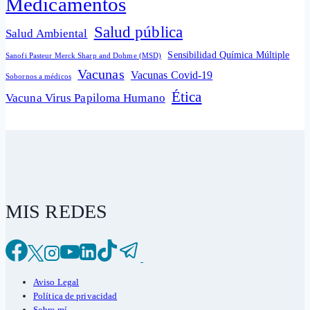
Medicamentos
Salud pública
Salud Ambiental
Sensibilidad Química Múltiple
Sanofi Pasteur Merck Sharp and Dohme (MSD)
Vacunas
Vacunas Covid-19
Sobornos a médicos
Ética
Vacuna Virus Papiloma Humano
MIS REDES
Aviso Legal
Política de privacidad
Sobre mí