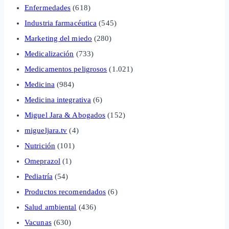
Enfermedades
(618)
Industria farmacéutica
(545)
Marketing del miedo
(280)
Medicalización
(733)
Medicamentos peligrosos
(1.021)
Medicina
(984)
Medicina integrativa
(6)
Miguel Jara & Abogados
(152)
migueljara.tv
(4)
Nutrición
(101)
Omeprazol
(1)
Pediatría
(54)
Productos recomendados
(6)
Salud ambiental
(436)
Vacunas
(630)