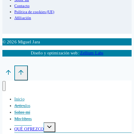
Contacto
Política de cookies (UE)
Afiliación
© 2026 Miguel Jara
Diseño y optimización web:
Zellium Labs
Inicio
Artículos
Sobre mí
Mis libros
Alternar
QUÉ OFREZCO
menú