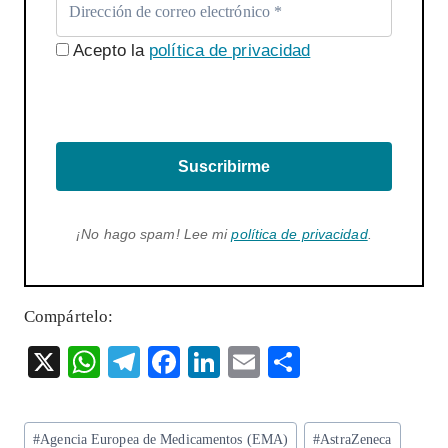
Acepto la
política de privacidad
Suscribirme
¡No hago spam! Lee mi
política de privacidad
.
Compártelo:
X
W
T
F
Li
E
S
ha
el
ac
n
m
ha
ts
eg
eb
ke
ai
re
Etiquetas
#
Agencia Europea de Medicamentos (EMA)
#
AstraZeneca