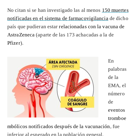
No citan si se han investigado las al menos
150 muertes
notificadas en el sistema de farmacovigilancia
de dicho
país que pudieran estar
relacionadas con la vacuna de
AstraZeneca
(aparte de las 173 achacadas a la de
Pfizer
).
En
palabras
de la
EMA, el
número
de
eventos
tromboe
mbólicos notificados después de la vacunación
, fue
inferior al esperado en la población general.