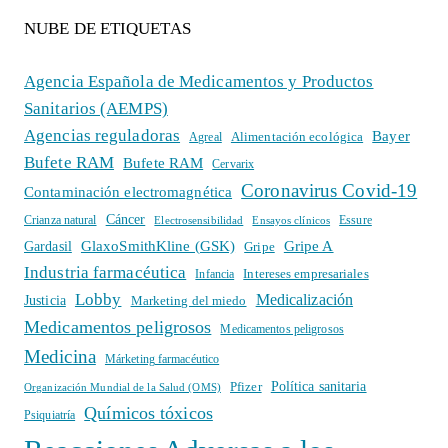
NUBE DE ETIQUETAS
Agencia Española de Medicamentos y Productos
Sanitarios (AEMPS)
Agencias reguladoras
Bayer
Alimentación ecológica
Agreal
Bufete RAM
Bufete RAM
Cervarix
Coronavirus Covid-19
Contaminación electromagnética
Cáncer
Crianza natural
Electrosensibilidad
Ensayos clínicos
Essure
GlaxoSmithKline (GSK)
Gripe A
Gardasil
Gripe
Industria farmacéutica
Intereses empresariales
Infancia
Lobby
Medicalización
Justicia
Marketing del miedo
Medicamentos peligrosos
Medicamentos peligrosos
Medicina
Márketing farmacéutico
Política sanitaria
Pfizer
Organización Mundial de la Salud (OMS)
Químicos tóxicos
Psiquiatría