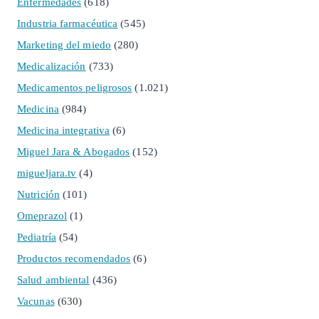
Enfermedades
(618)
Industria farmacéutica
(545)
Marketing del miedo
(280)
Medicalización
(733)
Medicamentos peligrosos
(1.021)
Medicina
(984)
Medicina integrativa
(6)
Miguel Jara & Abogados
(152)
migueljara.tv
(4)
Nutrición
(101)
Omeprazol
(1)
Pediatría
(54)
Productos recomendados
(6)
Salud ambiental
(436)
Vacunas
(630)