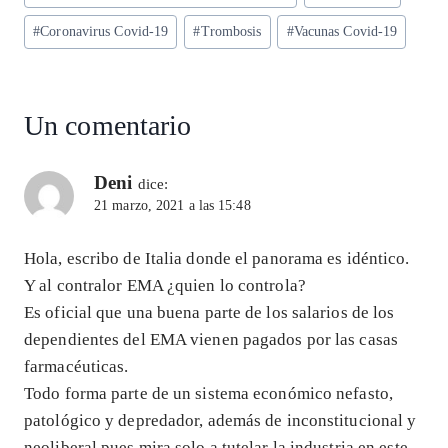
A
ra
o
dI
l
de
p
m
o
n
#
Coronavirus Covid-19
#
Trombosis
#
Vacunas Covid-19
la
entrada:
p
k
Un comentario
Deni
dice:
21 marzo, 2021 a las 15:48
Hola, escribo de Italia donde el panorama es idéntico.
Y al contralor EMA ¿quien lo controla?
Es oficial que una buena parte de los salarios de los
dependientes del EMA vienen pagados por las casas
farmacéuticas.
Todo forma parte de un sistema económico nefasto,
patológico y depredador, además de inconstitucional y
neoliberal pues mira solo a tutelar la industria en este