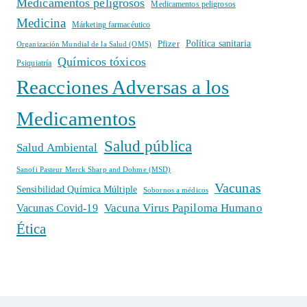
Medicamentos peligrosos
Medicamentos peligrosos
Medicina
Márketing farmacéutico
Política sanitaria
Pfizer
Organización Mundial de la Salud (OMS)
Químicos tóxicos
Psiquiatría
Reacciones Adversas a los
Medicamentos
Salud pública
Salud Ambiental
Sanofi Pasteur Merck Sharp and Dohme (MSD)
Vacunas
Sensibilidad Química Múltiple
Sobornos a médicos
Vacuna Virus Papiloma Humano
Vacunas Covid-19
Ética