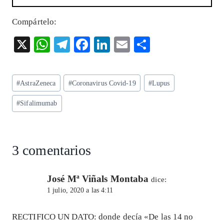
Compártelo:
X
W
T
F
Li
E
S
ha
el
ac
n
m
ha
ts
eg
eb
ke
ai
re
Etiquetas
#
AstraZeneca
#
Coronavirus Covid-19
#
Lupus
A
ra
o
dI
l
de
p
m
o
n
#
Sifalimumab
la
entrada:
p
k
3 comentarios
José Mª Viñals Montaba
dice:
1 julio, 2020 a las 4:11
RECTIFICO UN DATO: donde decía «De las 14 no