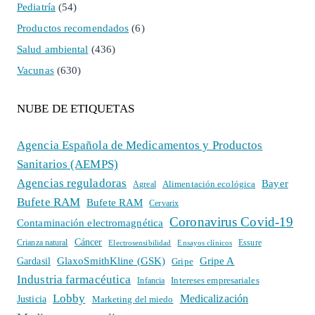
Pediatría
(54)
Productos recomendados
(6)
Salud ambiental
(436)
Vacunas
(630)
NUBE DE ETIQUETAS
Agencia Española de Medicamentos y Productos
Sanitarios (AEMPS)
Agencias reguladoras
Bayer
Alimentación ecológica
Agreal
Bufete RAM
Bufete RAM
Cervarix
Coronavirus Covid-19
Contaminación electromagnética
Cáncer
Crianza natural
Electrosensibilidad
Ensayos clínicos
Essure
GlaxoSmithKline (GSK)
Gripe A
Gardasil
Gripe
Industria farmacéutica
Intereses empresariales
Infancia
Lobby
Medicalización
Justicia
Marketing del miedo