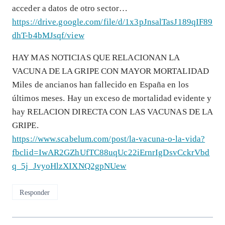
acceder a datos de otro sector…
https://drive.google.com/file/d/1x3pJnsalTasJ189qIF89
dhT-b4bMJsqf/view
HAY MAS NOTICIAS QUE RELACIONAN LA
VACUNA DE LA GRIPE CON MAYOR MORTALIDAD
Miles de ancianos han fallecido en España en los
últimos meses. Hay un exceso de mortalidad evidente y
hay RELACION DIRECTA CON LAS VACUNAS DE LA
GRIPE.
https://www.scabelum.com/post/la-vacuna-o-la-vida?
fbclid=IwAR2GZhUfTC88uqUc22iErnrIgDsvCckrVbd
q_5j_JvyoHlzXIXNQ2gpNUew
Responder