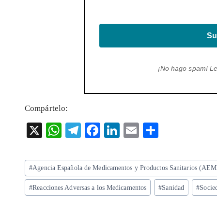
Su
¡No hago spam! L
Compártelo:
X
W
T
F
Li
E
S
ha
el
ac
n
m
ha
ts
eg
eb
ke
ai
re
Etiquetas
#
Agencia Española de Medicamentos y Productos Sanitarios (AE
A
ra
o
dI
l
de
p
m
o
n
#
Reacciones Adversas a los Medicamentos
#
Sanidad
#
Socied
la
entrada:
p
k