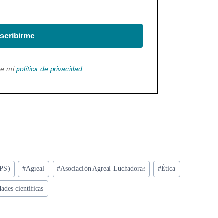
scribirme
ee mi
política de privacidad
.
MPS)
#
Agreal
#
Asociación Agreal Luchadoras
#
Ética
ades científicas