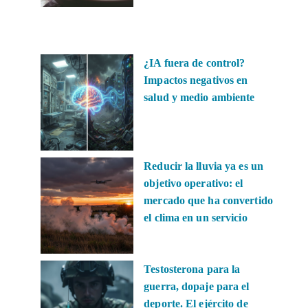
¿IA fuera de control?
Impactos negativos en
salud y medio ambiente
Reducir la lluvia ya es un
objetivo operativo: el
mercado que ha convertido
el clima en un servicio
Testosterona para la
guerra, dopaje para el
deporte. El ejército de