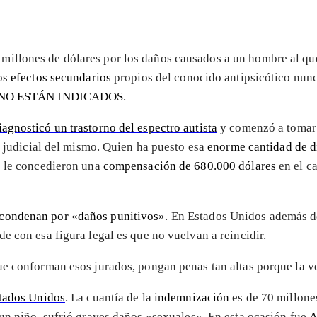
millones de dólares por los daños causados a un hombre al que
sos
efectos secundarios
propios del conocido antipsicótico nunc
NO ESTÁN INDICADOS
.
iagnosticó un trastorno del espectro autista
y comenzó a tomar
e judicial del mismo. Quien ha puesto esa
enorme cantidad de 
e le concedieron una
compensación de 680.000 dólares
en el c
condenan por «daños punitivos»
. En Estados Unidos además de
e con esa figura legal es que no vuelvan a reincidir.
ue conforman esos jurados, pongan penas tan altas porque la v
stados Unidos
. La cuantía de la
indemnización
es de 70 millone
 un niño, sufrió graves daños «sexuales». En esta ocasión fue
A