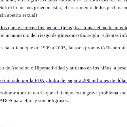
 Sufrió lo mismo,
ginecomastia
, el crecimiento de los pechos e
sin apetito sexual).
los que les crecen los pechos (tetas) tras tomar el medicament
con un
aumento del riesgo de ginecomastia
, según recientes in
ses han dicho que de 1999 a 2005, Janssen promovió Risperdal
icit de Atención e Hiperactividad y
autismo en los niños
, a pesa
io iniciado por la FDA y hubo de pagar 2.200 millones de dól
roborar nuestra teoría que al tiempo es un grave problema socia
CADOS
para ellos y son
peligrosos
.