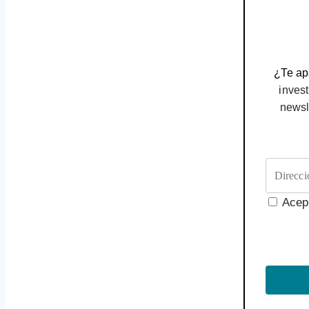
¿Te apa
invest
newsl
Acep