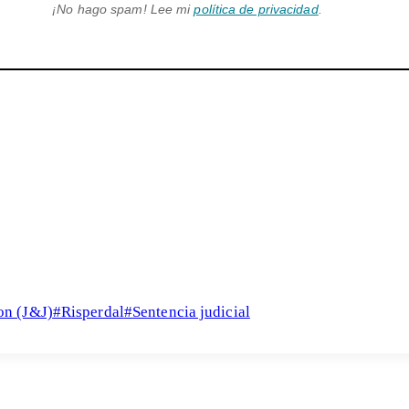
¡No hago spam! Lee mi
política de privacidad
.
n (J&J)
#
Risperdal
#
Sentencia judicial