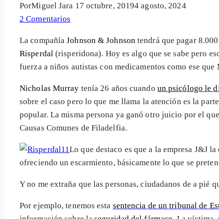
Por
Miguel Jara
17 octubre, 2019
4 agosto, 2024
2 Comentarios
La compañía
Johnson & Johnson
tendrá que pagar 8.000 
Risperdal
(risperidona). Hoy es algo que se sabe pero e
fuerza a niños autistas con medicamentos como ese que
Nicholas Murray
tenía 26 años cuando
un psicólogo le d
sobre el caso pero lo que me llama la atención es la part
popular. La misma persona ya ganó otro juicio por el qu
Causas Comunes de Filadelfia.
Lo que destaco es que a la empresa J&J la
ofreciendo un escarmiento, básicamente lo que se pretend
Y no me extraña que las personas, ciudadanos de a pié q
Por ejemplo, tenemos esta
sentencia de un tribunal de E
información sobre la
seguridad del fármaco
. La víctima,