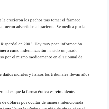
 le crecieron los pechos tras tomar el fármaco
a fueron advertidos al paciente. Se medica por la
 Risperdal en 2003. Hay muy poca información
dinero como indemnización
ha sido un jurado
aso por el mismo medicamento en el Tribunal de
 daños morales y físicos los tribunales llevan años
erdad es que la
farmacéutica es reincidente
.
s de dólares por ocultar de manera intencionada
ndrew Yount
la víctima, un niño de cinco años al