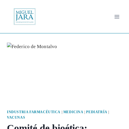
Saltar
al
contenido
INDUSTRIA FARMACÉUTICA
|
MEDICINA
|
PEDIATRÍA
|
VACUNAS
Comité de bioética: