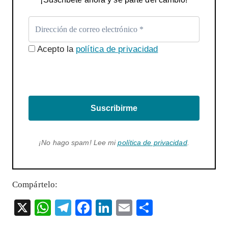
Acepto la
política de privacidad
Suscribirme
¡No hago spam! Lee mi
política de privacidad
.
Compártelo:
X
W
T
F
Li
E
S
ha
el
ac
n
m
ha