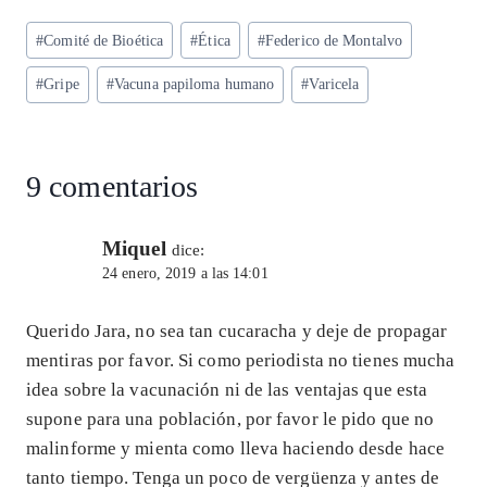
ts
eg
eb
ke
ai
re
Etiquetas
#
Comité de Bioética
#
Ética
#
Federico de Montalvo
A
ra
o
dI
l
de
p
m
o
n
#
Gripe
#
Vacuna papiloma humano
#
Varicela
la
entrada:
p
k
9 comentarios
Miquel
dice:
24 enero, 2019 a las 14:01
Querido Jara, no sea tan cucaracha y deje de propagar
mentiras por favor. Si como periodista no tienes mucha
idea sobre la vacunación ni de las ventajas que esta
supone para una población, por favor le pido que no
malinforme y mienta como lleva haciendo desde hace
tanto tiempo. Tenga un poco de vergüenza y antes de