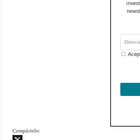
invest
newsl
Acep
Compártelo: