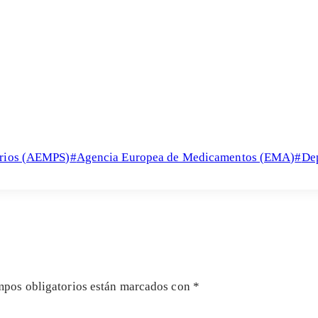
arios (AEMPS)
#
Agencia Europea de Medicamentos (EMA)
#
De
mpos obligatorios están marcados con
*