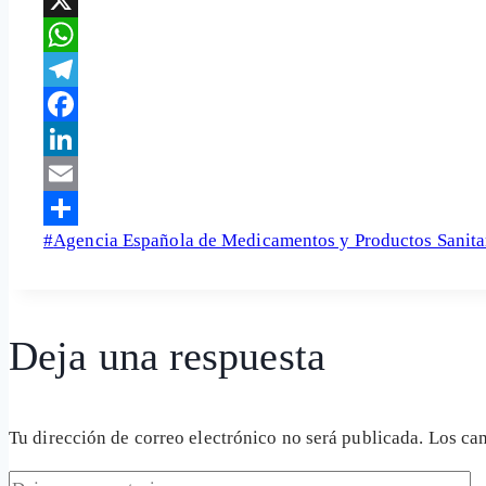
X
WhatsApp
Telegram
Facebook
LinkedIn
Email
Etiquetas
#
Agencia Española de Medicamentos y Productos Sanit
Share
de
la
entrada:
Deja una respuesta
Tu dirección de correo electrónico no será publicada.
Los ca