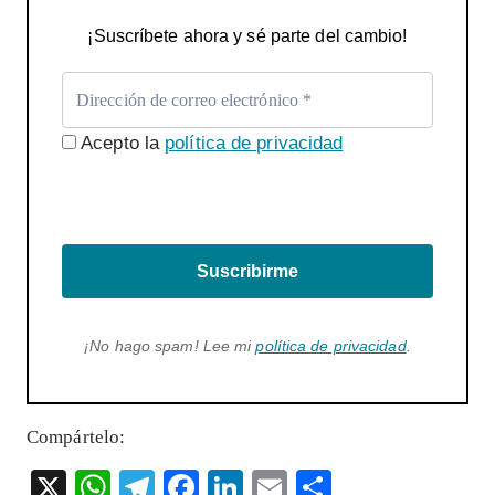
¡Suscríbete ahora y sé parte del cambio!
Acepto la
política de privacidad
Suscribirme
¡No hago spam! Lee mi
política de privacidad
.
Compártelo:
X
W
T
F
Li
E
S