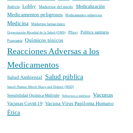
Lobby
Medicalización
Justicia
Marketing del miedo
Medicamentos peligrosos
Medicamentos peligrosos
Medicina
Márketing farmacéutico
Política sanitaria
Pfizer
Organización Mundial de la Salud (OMS)
Químicos tóxicos
Psiquiatría
Reacciones Adversas a los
Medicamentos
Salud pública
Salud Ambiental
Sanofi Pasteur Merck Sharp and Dohme (MSD)
Vacunas
Sensibilidad Química Múltiple
Sobornos a médicos
Vacuna Virus Papiloma Humano
Vacunas Covid-19
Ética