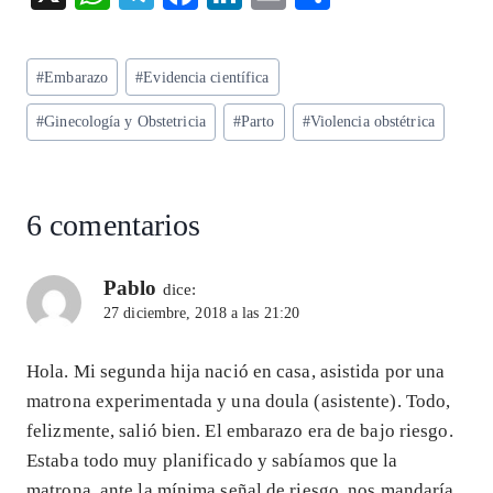
ha
el
ac
n
m
ha
ts
eg
eb
ke
ai
re
Etiquetas
#
Embarazo
#
Evidencia científica
A
ra
o
dI
l
de
p
m
o
n
#
Ginecología y Obstetricia
#
Parto
#
Violencia obstétrica
la
entrada:
p
k
6 comentarios
Pablo
dice:
27 diciembre, 2018 a las 21:20
Hola. Mi segunda hija nació en casa, asistida por una
matrona experimentada y una doula (asistente). Todo,
felizmente, salió bien. El embarazo era de bajo riesgo.
Estaba todo muy planificado y sabíamos que la
matrona, ante la mínima señal de riesgo, nos mandaría