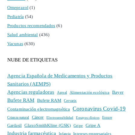
Omeprazol
(1)
Pediatría
(54)
Productos recomendados
(6)
Salud ambiental
(436)
Vacunas
(630)
NUBE DE ETIQUETAS
Agencia Española de Medicamentos y Productos
Sanitarios (AEMPS)
Agencias reguladoras
Bayer
Alimentación ecológica
Agreal
Bufete RAM
Bufete RAM
Cervarix
Coronavirus Covid-19
Contaminación electromagnética
Cáncer
Crianza natural
Electrosensibilidad
Ensayos clínicos
Essure
GlaxoSmithKline (GSK)
Gripe A
Gardasil
Gripe
Industria farmacéutica
Intereses empresariales
Infancia