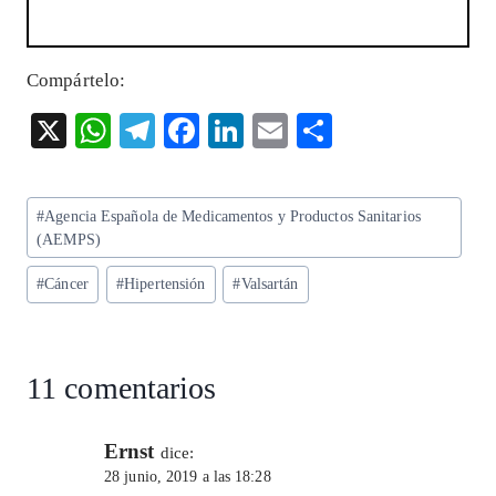
Compártelo:
X
W
T
F
Li
E
S
ha
el
ac
n
m
ha
ts
eg
eb
ke
ai
re
Etiquetas
#
Agencia Española de Medicamentos y Productos Sanitarios
A
ra
o
dI
l
de
(AEMPS)
p
m
o
n
la
#
Cáncer
#
Hipertensión
#
Valsartán
entrada:
p
k
11 comentarios
Ernst
dice:
28 junio, 2019 a las 18:28