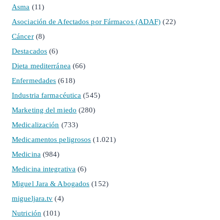
Asma
(11)
Asociación de Afectados por Fármacos (ADAF)
(22)
Cáncer
(8)
Destacados
(6)
Dieta mediterránea
(66)
Enfermedades
(618)
Industria farmacéutica
(545)
Marketing del miedo
(280)
Medicalización
(733)
Medicamentos peligrosos
(1.021)
Medicina
(984)
Medicina integrativa
(6)
Miguel Jara & Abogados
(152)
migueljara.tv
(4)
Nutrición
(101)