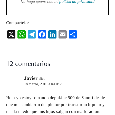
¡No hago spam! Lee mi
política de privacidad
.
Compártelo:
X
W
T
F
Li
E
S
ha
el
ac
n
m
ha
ts
eg
eb
ke
ai
re
A
ra
o
dI
l
12 comentarios
p
m
o
n
p
k
Javier
dice:
18 marzo, 2016 a las 0:33
Hola yo estoy tomando depakine 500 de Sanofi desde
que me cambiaron del plenur por transtorno bipolar y
me da miedo que mis hijos salgan con malforacion.