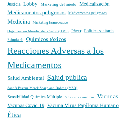
Lobby
Medicalización
Justicia
Marketing del miedo
Medicamentos peligrosos
Medicamentos peligrosos
Medicina
Márketing farmacéutico
Política sanitaria
Pfizer
Organización Mundial de la Salud (OMS)
Químicos tóxicos
Psiquiatría
Reacciones Adversas a los
Medicamentos
Salud pública
Salud Ambiental
Sanofi Pasteur Merck Sharp and Dohme (MSD)
Vacunas
Sensibilidad Química Múltiple
Sobornos a médicos
Vacuna Virus Papiloma Humano
Vacunas Covid-19
Ética