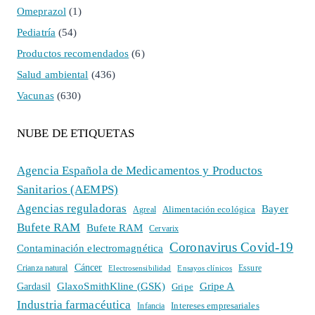
Omeprazol
(1)
Pediatría
(54)
Productos recomendados
(6)
Salud ambiental
(436)
Vacunas
(630)
NUBE DE ETIQUETAS
Agencia Española de Medicamentos y Productos
Sanitarios (AEMPS)
Agencias reguladoras
Bayer
Alimentación ecológica
Agreal
Bufete RAM
Bufete RAM
Cervarix
Coronavirus Covid-19
Contaminación electromagnética
Cáncer
Crianza natural
Electrosensibilidad
Ensayos clínicos
Essure
GlaxoSmithKline (GSK)
Gripe A
Gardasil
Gripe
Industria farmacéutica
Intereses empresariales
Infancia