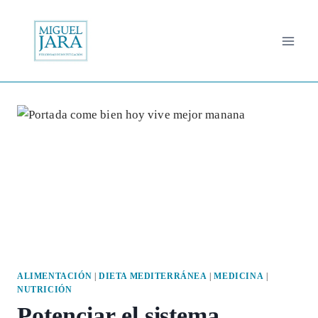
Saltar
al
contenido
ALIMENTACIÓN
|
DIETA MEDITERRÁNEA
|
MEDICINA
|
NUTRICIÓN
Potenciar el sistema