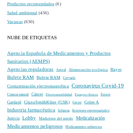
Productos recomendados
(6)
Salud ambiental
(436)
Vacunas
(630)
NUBE DE ETIQUETAS
Agencia Española de Medicamentos y Productos
Sanitarios (AEMPS)
Agencias reguladoras
Bayer
Alimentación ecológica
Agreal
Bufete RAM
Bufete RAM
Cervarix
Coronavirus Covid-19
Contaminación electromagnética
Cáncer
Crianza natural
Electrosensibilidad
Ensayos clínicos
Essure
GlaxoSmithKline (GSK)
Gripe A
Gardasil
Gripe
Industria farmacéutica
Intereses empresariales
Infancia
Lobby
Medicalización
Justicia
Marketing del miedo
Medicamentos peligrosos
Medicamentos peligrosos