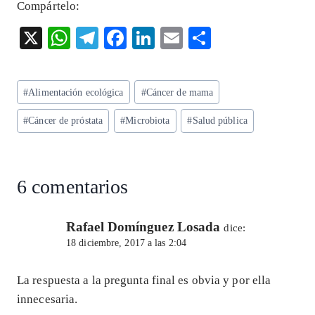
Compártelo:
X
W
T
F
Li
E
S
ha
el
ac
n
m
ha
ts
eg
eb
ke
ai
re
Etiquetas
#
Alimentación ecológica
#
Cáncer de mama
A
ra
o
dI
l
de
p
m
o
n
#
Cáncer de próstata
#
Microbiota
#
Salud pública
la
entrada:
p
k
6 comentarios
Rafael Domínguez Losada
dice:
18 diciembre, 2017 a las 2:04
La respuesta a la pregunta final es obvia y por ella
innecesaria.