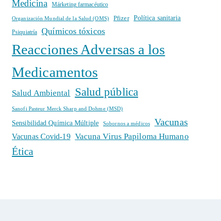
Medicina
Márketing farmacéutico
Política sanitaria
Pfizer
Organización Mundial de la Salud (OMS)
Químicos tóxicos
Psiquiatría
Reacciones Adversas a los
Medicamentos
Salud pública
Salud Ambiental
Sanofi Pasteur Merck Sharp and Dohme (MSD)
Vacunas
Sensibilidad Química Múltiple
Sobornos a médicos
Vacuna Virus Papiloma Humano
Vacunas Covid-19
Ética