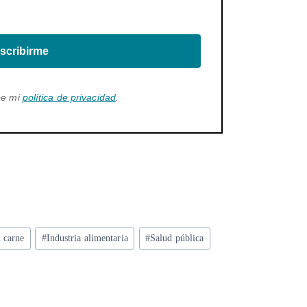
scribirme
ee mi
política de privacidad
.
 carne
#
Industria alimentaria
#
Salud pública