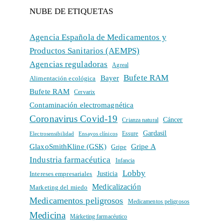
NUBE DE ETIQUETAS
Agencia Española de Medicamentos y
Productos Sanitarios (AEMPS)
Agencias reguladoras
Agreal
Bufete RAM
Bayer
Alimentación ecológica
Bufete RAM
Cervarix
Contaminación electromagnética
Coronavirus Covid-19
Cáncer
Crianza natural
Gardasil
Electrosensibilidad
Ensayos clínicos
Essure
GlaxoSmithKline (GSK)
Gripe A
Gripe
Industria farmacéutica
Infancia
Lobby
Intereses empresariales
Justicia
Medicalización
Marketing del miedo
Medicamentos peligrosos
Medicamentos peligrosos
Medicina
Márketing farmacéutico