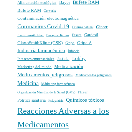
Bufete RAM
Bayer
Alimentación ecológica
Bufete RAM
Cervarix
Contaminación electromagnética
Coronavirus Covid-19
Cáncer
Crianza natural
Gardasil
Electrosensibilidad
Ensayos clínicos
Essure
GlaxoSmithKline (GSK)
Gripe A
Gripe
Industria farmacéutica
Infancia
Lobby
Intereses empresariales
Justicia
Medicalización
Marketing del miedo
Medicamentos peligrosos
Medicamentos peligrosos
Medicina
Márketing farmacéutico
Pfizer
Organización Mundial de la Salud (OMS)
Químicos tóxicos
Política sanitaria
Psiquiatría
Reacciones Adversas a los
Medicamentos