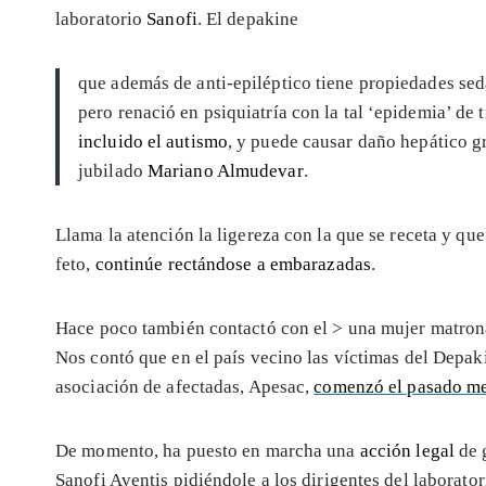
laboratorio
Sanofi
. El depakine
que además de anti-epiléptico tiene propiedades sedat
pero renació en psiquiatría con la tal ‘epidemia’ de 
incluido el autismo
, y puede causar daño hepático gr
jubilado
Mariano Almudevar
.
Llama la atención la ligereza con la que se receta y qu
feto,
continúe rectándose a embarazadas
.
Hace poco también contactó con el >
una mujer matrona
Nos contó que en el país vecino las víctimas del Depaki
asociación de afectadas, Apesac,
comenzó el pasado mes
De momento, ha puesto en marcha una
acción legal
de 
Sanofi Aventis pidiéndole a los dirigentes del laborat