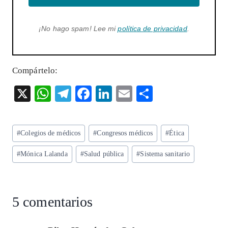
¡No hago spam! Lee mi
política de privacidad
.
Compártelo:
X
W
T
F
Li
E
S
ha
el
ac
n
m
ha
ts
eg
eb
ke
ai
re
Etiquetas
#
Colegios de médicos
#
Congresos médicos
#
Ética
A
ra
o
dI
l
de
p
m
o
n
#
Mónica Lalanda
#
Salud pública
#
Sistema sanitario
la
entrada:
p
k
5 comentarios