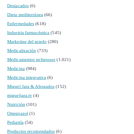
Destacados
(6)
Dieta mediterránea
(66)
Enfermedades
(618)
Industria farmacéutica
(545)
Marketing del miedo
(280)
Medicalización
(733)
Medicamentos peligrosos
(1.021)
Medicina
(984)
Medicina integrativa
(6)
Miguel Jara & Abogados
(152)
migueljara.tv
(4)
Nutrición
(101)
Omeprazol
(1)
Pediatría
(54)
Productos recomendados
(6)