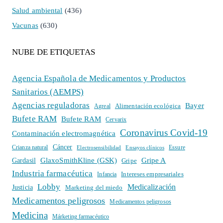
Salud ambiental
(436)
Vacunas
(630)
NUBE DE ETIQUETAS
Agencia Española de Medicamentos y Productos
Sanitarios (AEMPS)
Agencias reguladoras
Bayer
Alimentación ecológica
Agreal
Bufete RAM
Bufete RAM
Cervarix
Coronavirus Covid-19
Contaminación electromagnética
Cáncer
Crianza natural
Electrosensibilidad
Ensayos clínicos
Essure
GlaxoSmithKline (GSK)
Gripe A
Gardasil
Gripe
Industria farmacéutica
Intereses empresariales
Infancia
Lobby
Medicalización
Justicia
Marketing del miedo
Medicamentos peligrosos
Medicamentos peligrosos
Medicina
Márketing farmacéutico