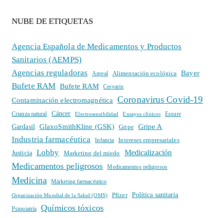
NUBE DE ETIQUETAS
Agencia Española de Medicamentos y Productos
Sanitarios (AEMPS)
Agencias reguladoras
Bayer
Alimentación ecológica
Agreal
Bufete RAM
Bufete RAM
Cervarix
Coronavirus Covid-19
Contaminación electromagnética
Cáncer
Crianza natural
Electrosensibilidad
Ensayos clínicos
Essure
GlaxoSmithKline (GSK)
Gripe A
Gardasil
Gripe
Industria farmacéutica
Intereses empresariales
Infancia
Lobby
Medicalización
Justicia
Marketing del miedo
Medicamentos peligrosos
Medicamentos peligrosos
Medicina
Márketing farmacéutico
Política sanitaria
Pfizer
Organización Mundial de la Salud (OMS)
Químicos tóxicos
Psiquiatría