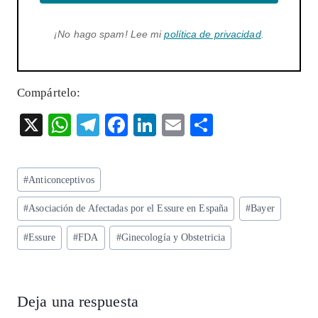
¡No hago spam! Lee mi
política de privacidad
.
Compártelo:
X
W
T
F
Li
E
S
ha
el
ac
n
m
ha
ts
eg
eb
ke
ai
re
Etiquetas
#
Anticonceptivos
A
ra
o
dI
l
de
p
m
o
n
#
Asociación de Afectadas por el Essure en España
#
Bayer
la
entrada:
p
k
#
Essure
#
FDA
#
Ginecología y Obstetricia
Deja una respuesta