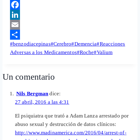
Telegram
Facebook
LinkedIn
Email
Etiquetas
#
benzodiacepinas
#
Cerebro
#
Demencia
#
Reacciones
Share
de
Adversas a los Medicamentos
#
Roche
#
Valium
la
entrada:
Un comentario
Nils Bergman
dice:
27 abril, 2016 a las 4:31
El psiquiatra que trató a Adam Lanza arrestado por
abuso sexual y destrucción de datos clínicos:
http://www.madinamerica.com/2016/04/arrest-of-