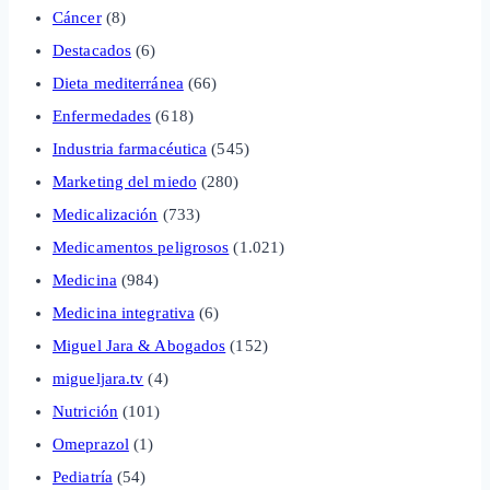
Cáncer
(8)
Destacados
(6)
Dieta mediterránea
(66)
Enfermedades
(618)
Industria farmacéutica
(545)
Marketing del miedo
(280)
Medicalización
(733)
Medicamentos peligrosos
(1.021)
Medicina
(984)
Medicina integrativa
(6)
Miguel Jara & Abogados
(152)
migueljara.tv
(4)
Nutrición
(101)
Omeprazol
(1)
Pediatría
(54)