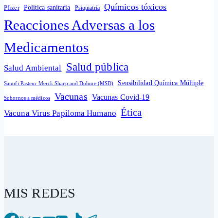
Químicos tóxicos
Política sanitaria
Pfizer
Psiquiatría
Reacciones Adversas a los
Medicamentos
Salud pública
Salud Ambiental
Sensibilidad Química Múltiple
Sanofi Pasteur Merck Sharp and Dohme (MSD)
Vacunas
Vacunas Covid-19
Sobornos a médicos
Ética
Vacuna Virus Papiloma Humano
MIS REDES