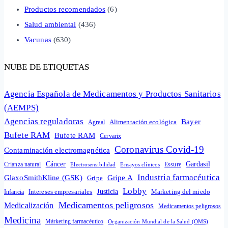
Productos recomendados
(6)
Salud ambiental
(436)
Vacunas
(630)
NUBE DE ETIQUETAS
Agencia Española de Medicamentos y Productos Sanitarios
(AEMPS)
Agencias reguladoras
Bayer
Alimentación ecológica
Agreal
Bufete RAM
Bufete RAM
Cervarix
Coronavirus Covid-19
Contaminación electromagnética
Cáncer
Gardasil
Crianza natural
Electrosensibilidad
Ensayos clínicos
Essure
Industria farmacéutica
GlaxoSmithKline (GSK)
Gripe A
Gripe
Lobby
Intereses empresariales
Justicia
Infancia
Marketing del miedo
Medicamentos peligrosos
Medicalización
Medicamentos peligrosos
Medicina
Márketing farmacéutico
Organización Mundial de la Salud (OMS)