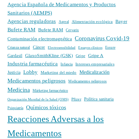
Agencia Española de Medicamentos y Productos
Sanitarios (AEMPS)
Agencias reguladoras
Bayer
Alimentación ecológica
Agreal
Bufete RAM
Bufete RAM
Cervarix
Coronavirus Covid-19
Contaminación electromagnética
Cáncer
Crianza natural
Electrosensibilidad
Ensayos clínicos
Essure
GlaxoSmithKline (GSK)
Gripe A
Gardasil
Gripe
Industria farmacéutica
Intereses empresariales
Infancia
Lobby
Medicalización
Justicia
Marketing del miedo
Medicamentos peligrosos
Medicamentos peligrosos
Medicina
Márketing farmacéutico
Política sanitaria
Pfizer
Organización Mundial de la Salud (OMS)
Químicos tóxicos
Psiquiatría
Reacciones Adversas a los
Medicamentos