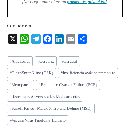
¡No hago spam! Lee mi
política de privacidad
.
Compártelo:
X
W
T
F
Li
E
S
ha
el
ac
n
m
ha
ts
eg
eb
ke
ai
re
Etiquetas
#
Amenorrea
#
Cervarix
#
Gardasil
A
ra
o
dI
l
de
p
m
o
n
#
GlaxoSmithKline (GSK)
#
Insuficiencia ovárica prematura
la
entrada:
p
k
#
Menopausia
#
Premature Ovarian Failure (POF)
#
Reacciones Adversas a los Medicamentos
#
Sanofi Pasteur Merck Sharp and Dohme (MSD)
#
Vacuna Virus Papiloma Humano