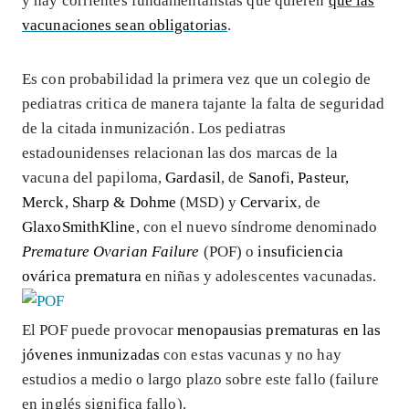
y hay corrientes fundamentalistas que quieren
que las
vacunaciones sean obligatorias
.
Es con probabilidad la primera vez que un colegio de
pediatras critica de manera tajante la falta de seguridad
de la citada inmunización. Los pediatras
estadounidenses relacionan las dos marcas de la
vacuna del papiloma,
Gardasil
, de
Sanofi, Pasteur,
Merck, Sharp & Dohme
(MSD) y
Cervarix
, de
GlaxoSmithKline
, con el nuevo síndrome denominado
Premature Ovarian Failure
(POF) o
insuficiencia
ovárica
prematura
en niñas y adolescentes vacunadas.
El POF puede provocar
menopausias prematuras en las
jóvenes inmunizadas
con estas vacunas y no hay
estudios a medio o largo plazo sobre este fallo (failure
en inglés significa fallo).