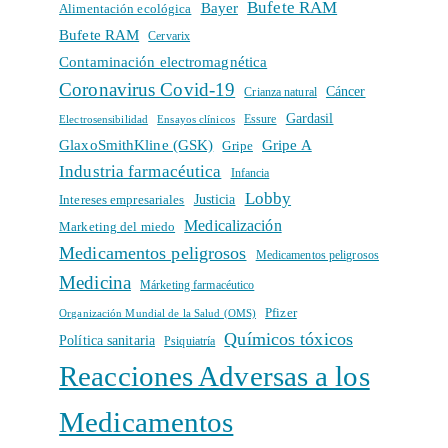
Bufete RAM
Bayer
Alimentación ecológica
Bufete RAM
Cervarix
Contaminación electromagnética
Coronavirus Covid-19
Cáncer
Crianza natural
Gardasil
Electrosensibilidad
Ensayos clínicos
Essure
GlaxoSmithKline (GSK)
Gripe A
Gripe
Industria farmacéutica
Infancia
Lobby
Intereses empresariales
Justicia
Medicalización
Marketing del miedo
Medicamentos peligrosos
Medicamentos peligrosos
Medicina
Márketing farmacéutico
Pfizer
Organización Mundial de la Salud (OMS)
Químicos tóxicos
Política sanitaria
Psiquiatría
Reacciones Adversas a los
Medicamentos