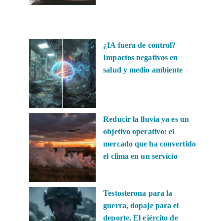
¿IA fuera de control?
Impactos negativos en
salud y medio ambiente
Reducir la lluvia ya es un
objetivo operativo: el
mercado que ha convertido
el clima en un servicio
Testosterona para la
guerra, dopaje para el
deporte. El ejército de