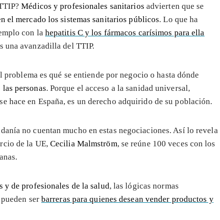
 TTIP?
Médicos y profesionales sanitarios
advierten que se
n el mercado los sistemas sanitarios públicos
. Lo que ha
emplo con la
hepatitis C y los fármacos carísimos para ella
es una avanzadilla del TTIP.
 El problema es qué se entiende por negocio o hasta dónde
 las personas
. Porque el acceso a la sanidad universal,
se hace en España, es un derecho adquirido de su población.
adanía no cuentan mucho en estas negociaciones. Así lo revela
rcio de la UE,
Cecilia Malmström
, se reúne 100 veces con los
anas.
 y de profesionales de la salud
, las lógicas normas
d pueden ser
barreras para quienes desean vender productos y