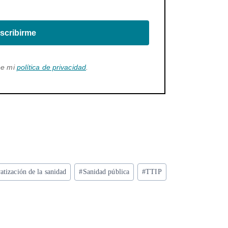
scribirme
ee mi
política de privacidad
.
vatización de la sanidad
#
Sanidad pública
#
TTIP