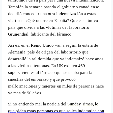
talidomida de su país para una nueva indemnización.
También la semana pasada el gobierno canadiense
decidió conceder una
otra indemnización
a estas
víctimas. ¿Qué ocurre en España? Que es el único
país que olvida a las
víctimas del laboratorio
Grünenthal
, fabricante del fármaco.
Así es, en el
Reino Unido
van a seguir la estela de
Alemania
, país de origen del laboratorio que
desarrolló la talidomida que ya indemnizó hace años
a las víctimas teutonas. En UK existen
469
supervivientes al fármaco
que se usaba para la
smestias del embarazo y que provocó
malformaciones y muertes en miles de personas hace
ya mas de 50 años.
Si no entiendo mal la noticia del
Sunday Times, lo
que piden estas personas es que se les indemnice con