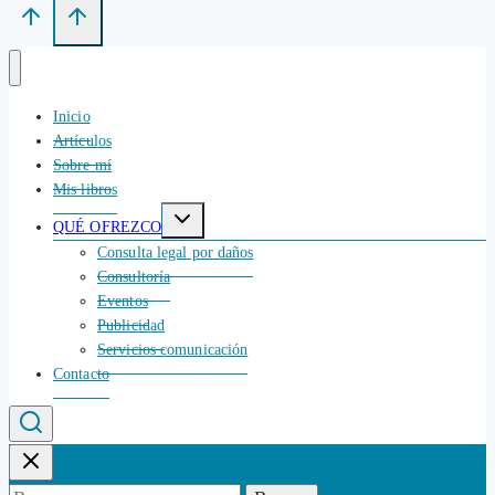
Inicio
Artículos
Sobre mí
Mis libros
Alternar
QUÉ OFREZCO
menú
hijo
Consulta legal por daños
Consultoría
Eventos
Publicidad
Servicios comunicación
Contacto