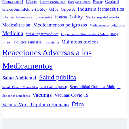
Cáncer
Gardasil
Crianza natural
Electrosensibilidad
Ensayos clínicos
Essure
Industria farmacéutica
GlaxoSmithKline (GSK)
Gripe A
Gripe
Lobby
Intereses empresariales
Justicia
Infancia
Marketing del miedo
Medicamentos peligrosos
Medicalización
Medicamentos peligrosos
Medicina
Márketing farmacéutico
Organización Mundial de la Salud (OMS)
Químicos tóxicos
Política sanitaria
Pfizer
Psiquiatría
Reacciones Adversas a los
Medicamentos
Salud pública
Salud Ambiental
Sensibilidad Química Múltiple
Sanofi Pasteur Merck Sharp and Dohme (MSD)
Vacunas
Vacunas Covid-19
Sobornos a médicos
Ética
Vacuna Virus Papiloma Humano