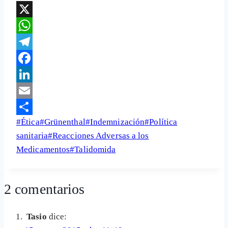
X
WhatsApp
Telegram
Facebook
LinkedIn
Email
Etiquetas
#
Ética
#
Grünenthal
#
Indemnización
#
Política
Share
de
sanitaria
#
Reacciones Adversas a los
la
Medicamentos
#
Talidomida
entrada:
2 comentarios
Tasio
dice: