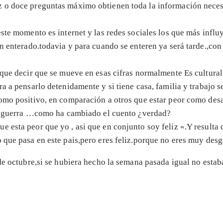
z o doce preguntas máximo obtienen toda la información necesa
este momento es internet y las redes sociales los que más infl
an enterado.todavia y para cuando se enteren ya será tarde.,co
 que decir que se mueve en esas cifras normalmente Es cultura
ra a pensarlo detenidamente y si tiene casa, familia y trabajo 
como positivo, en comparación a otros que estar peor como des
 en guerra …como ha cambiado el cuento ¿verdad?
esta peor que yo , asi que en conjunto soy feliz «.Y resulta qu
 que pasa en este pais,pero eres feliz.porque no eres muy des
 de octubre,si se hubiera hecho la semana pasada igual no esta