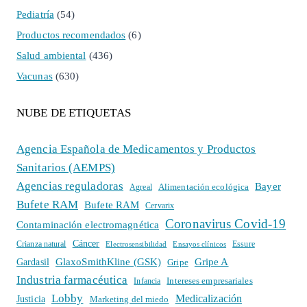
Pediatría
(54)
Productos recomendados
(6)
Salud ambiental
(436)
Vacunas
(630)
NUBE DE ETIQUETAS
Agencia Española de Medicamentos y Productos
Sanitarios (AEMPS)
Agencias reguladoras
Bayer
Alimentación ecológica
Agreal
Bufete RAM
Bufete RAM
Cervarix
Coronavirus Covid-19
Contaminación electromagnética
Cáncer
Crianza natural
Electrosensibilidad
Ensayos clínicos
Essure
GlaxoSmithKline (GSK)
Gripe A
Gardasil
Gripe
Industria farmacéutica
Intereses empresariales
Infancia
Lobby
Medicalización
Justicia
Marketing del miedo