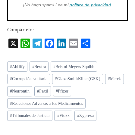
¡No hago spam! Lee mi
política de privacidad
.
Compártelo:
X
W
T
F
Li
E
S
ha
el
ac
n
m
ha
ts
eg
eb
ke
ai
re
Etiquetas
#
Abilify
#
Bextra
#
Bristol Meyers Squibb
A
ra
o
dI
l
de
p
m
o
n
#
Corrupción sanitaria
#
GlaxoSmithKline (GSK)
#
Merck
la
entrada:
p
k
#
Neurontin
#
Paxil
#
Pfizer
#
Reacciones Adversas a los Medicamentos
#
Tribunales de Justicia
#
Vioxx
#
Zyprexa