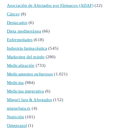
Asociación de Afectados por Fármacos (ADAF)
(22)
Cáncer
(8)
Destacados
(6)
Dieta mediterránea
(66)
Enfermedades
(618)
Industria farmacéutica
(545)
Marketing del miedo
(280)
Medicalización
(733)
Medicamentos peligrosos
(1.021)
Medicina
(984)
Medicina integrativa
(6)
Miguel Jara & Abogados
(152)
migueljara.tv
(4)
Nutrición
(101)
Omeprazol
(1)