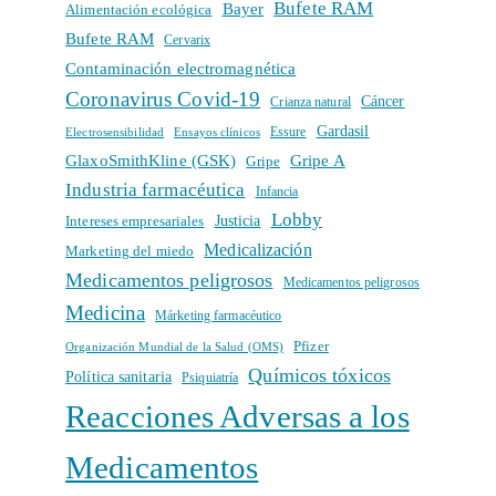
Bufete RAM
Bayer
Alimentación ecológica
Bufete RAM
Cervarix
Contaminación electromagnética
Coronavirus Covid-19
Cáncer
Crianza natural
Gardasil
Electrosensibilidad
Ensayos clínicos
Essure
GlaxoSmithKline (GSK)
Gripe A
Gripe
Industria farmacéutica
Infancia
Lobby
Intereses empresariales
Justicia
Medicalización
Marketing del miedo
Medicamentos peligrosos
Medicamentos peligrosos
Medicina
Márketing farmacéutico
Pfizer
Organización Mundial de la Salud (OMS)
Químicos tóxicos
Política sanitaria
Psiquiatría
Reacciones Adversas a los
Medicamentos