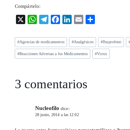
Compártelo:
X
W
T
F
Li
E
S
ha
el
ac
n
m
ha
ts
eg
eb
ke
ai
re
Etiquetas
#
Agencias de medicamentos
#
Analgésicos
#
Ibuprofeno
A
ra
o
dI
l
de
p
m
o
n
#
Reacciones Adversas a los Medicamentos
#
Vioxx
la
entrada:
p
k
3 comentarios
Nucleofilo
dice:
28 junio, 2014 a las 12:02