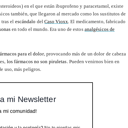
steroideos) en el que están ibuprofeno y paracetamol, existe
icos también, que llegaron al mercado como los sustitutos de
 tras el
escándalo
del
Caso Vioxx
. El medicamento, fabricado
sonas
en todo el mundo. Era uno de estos
analgésicos de
ármacos para el dolor
, provocando más de un dolor de cabeza
es,
los fármacos no son piruletas
. Pueden venirnos bien en
e uso, más peligros.
a mi Newsletter
a mi comunidad!
tación y la ecología?
No te pierdas mis