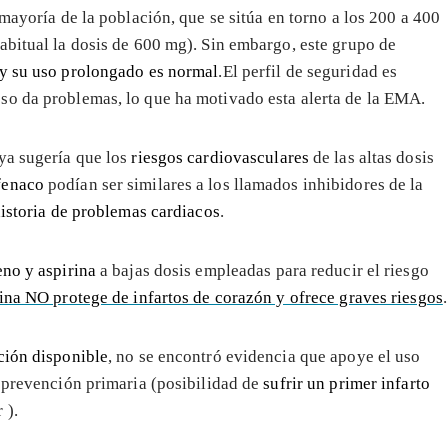
 mayoría de la población, que se sitúa en torno a los 200 a 400
abitual la dosis de 600 mg). Sin embargo, este grupo de
 y su uso prolongado es normal
.El perfil de seguridad es
so da problemas, lo que ha motivado esta alerta de la EMA.
ya sugería que los
riesgos cardiovasculares
de las altas dosis
fenaco
podían ser similares a los llamados inhibidores de la
historia de problemas cardiacos
.
eno y aspirina
a bajas dosis empleadas para reducir el riesgo
ina NO protege de infartos de corazón y ofrece graves riesgos
.
ación disponible
, no se encontró evidencia que apoye el uso
a prevención primaria (posibilidad de
sufrir un primer infarto
 ).