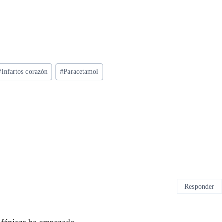
#
Infartos corazón
#
Paracetamol
Responder