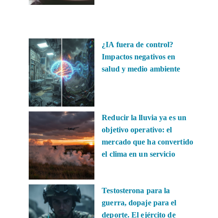
¿IA fuera de control?
Impactos negativos en
salud y medio ambiente
Reducir la lluvia ya es un
objetivo operativo: el
mercado que ha convertido
el clima en un servicio
Testosterona para la
guerra, dopaje para el
deporte. El ejército de